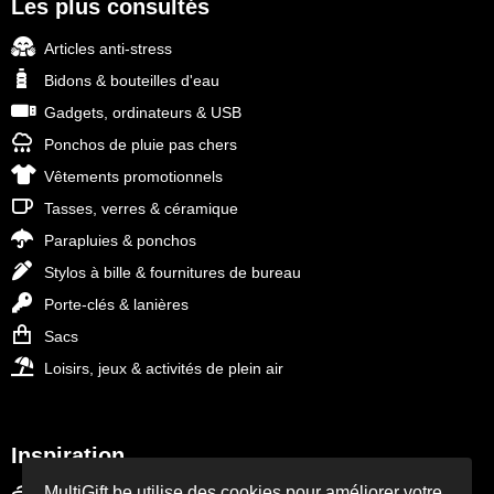
Les plus consultés
NoStress
Articles anti-stress
Ocean Bottle
Bidons & bouteilles d'eau
Gadgets, ordinateurs & USB
Orrefors
Ponchos de pluie pas chers
Parker pennen
Vêtements promotionnels
Tasses, verres & céramique
Peekay
Parapluies & ponchos
Philips
Stylos à bille & fournitures de bureau
Porte-clés & lanières
Retulp
Sacs
Loisirs, jeux & activités de plein air
Senator
Skross
Inspiration
Sophie Muval
MultiGift.be utilise des cookies pour améliorer votre