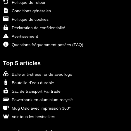
Join the pipe
Vêtements de sport
Politique de retour
Conditions générales
Kambukka
Sacs
Politique de cookies
Déclaration de confidentialité
Lipton
Sécurité, voiture & vélo
Avertissement
MagLite
Loisirs, jeux & plein air
Questions fréquemment posées (FAQ)
Marksman
Vêtements de travail
Top 5 articles
Marvin's
Balle anti-stress ronde avec logo
Mentos
Bouteille d'eau durable
Sac de transport Fairtrade
Mepal
Powerbank en aluminium recyclé
Mug Oslo avec impression 360°
MiniMAX
Voir tous les bestsellers
Moleskine