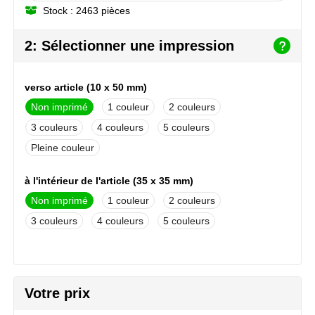
Stock : 2463 pièces
NoStress
2: Sélectionner une impression
Ocean Bottle
Orrefors
verso article (10 x 50 mm)
Non imprimé
1
2
Parker pennen
3
4
5
Peekay
Pleine couleur
Philips
à l'intérieur de l'article (35 x 35 mm)
Non imprimé
1
2
Retulp
3
4
5
Senator
Skross
Votre prix
Sophie Muval