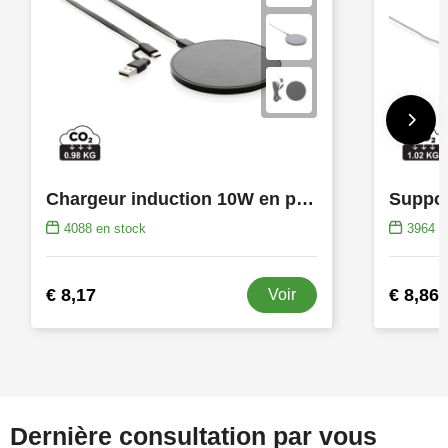
Chargeur induction 10W en plastique recyclé RCS
4088
en stock
3964
e
€ 8,17
€ 8,86
Voir
Dernière consultation par vous