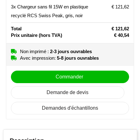
3x Chargeur sans fil 15W en plastique
€ 121,62
Stanley
recyclé RCS Swiss Peak, gris, noir
Stilolinea
Total
€ 121,62
Prix unitaire
(hors TVA)
€ 40,54
STORMaxi
Non imprimé :
2-3 jours ouvrables
Swiss Peak
Avec impression:
5-8 jours ouvrables
TACX
Commander
The One Towelling
Demande de devis
Victorinox
Demandes d'échantillons
Vinga
Waterman