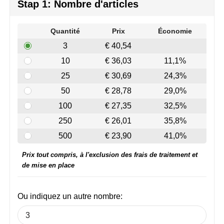
Join the pipe
Vêtements de sport
Stap 1: Nombre d'articles
Kambukka
Sacs
Quantité
Prix
Économie
3
€ 40,54
Lipton
Sécurité, voiture & vélo
10
€ 36,03
11,1%
MagLite
Loisirs, jeux & plein air
25
€ 30,69
24,3%
50
€ 28,78
29,0%
Marksman
Vêtements de travail
100
€ 27,35
32,5%
Marvin's
250
€ 26,01
35,8%
500
€ 23,90
41,0%
Mentos
Prix tout compris, à l'exclusion des frais de traitement et
Mepal
de mise en place
MiniMAX
Ou indiquez un autre nombre:
Moleskine