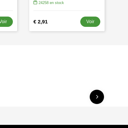
24258
en stock
€ 2,91
Voir
Voir