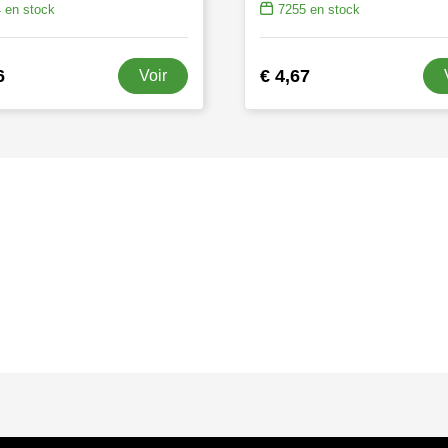
4
en stock
7255
en stock
6
€ 4,67
Voir
s