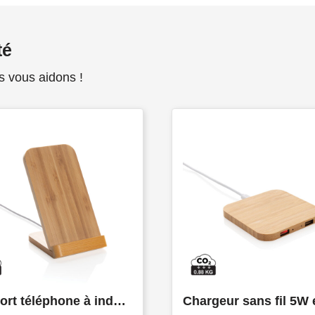
té
s vous aidons !
Support téléphone à induction 5W en bambou