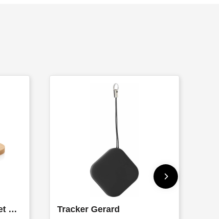
Chargeur sans fil 5W et USB en bambou
Tracker Gerard