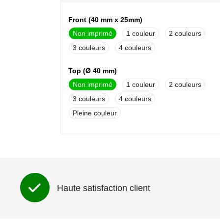
Front (40 mm x 25mm)
Non imprimé
1
2
3
4
Top (Ø 40 mm)
Non imprimé
1
2
3
4
Pleine couleur
Haute satisfaction client