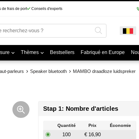
 de frais de port
Conseils d'experts
sure
Thèmes
Bestsellers
Fabriqué en Europe
No
aut-parleurs
Speaker bluetooth
MAMBO draadloze luidspreker
Stap 1: Nombre d'articles
Quantité
Prix
Économie
100
€ 16,90