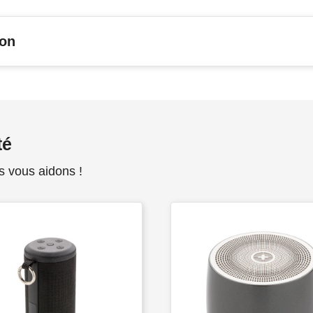
son
té
s vous aidons !