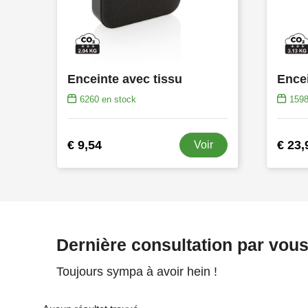
Enceinte avec tissu
Encei
6260
en stock
159
€ 9,54
€ 23,
Voir
Dernière consultation par vou
Toujours sympa à avoir hein !