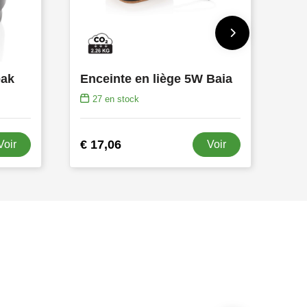
eak
Enceinte en liège 5W Baia
27
en stock
€ 17,06
Voir
Voir