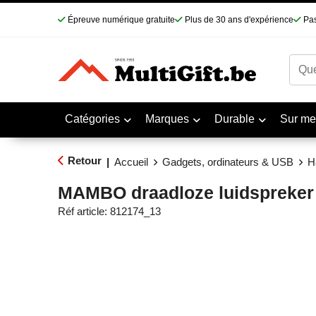
Épreuve numérique gratuite
Plus de 30 ans d'expérience
Pas
Catégories
Marques
Durable
Sur me
Retour
|
Accueil
Gadgets, ordinateurs & USB
H
MAMBO draadloze luidspreker
Réf article:
812174_13