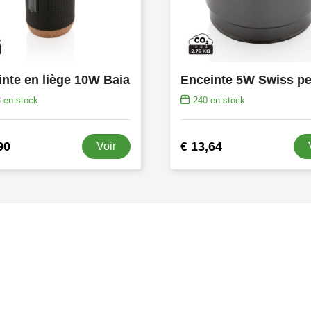
nte en liège 10W Baia
Enceinte 5W Swiss p
8
en stock
240
en stock
90
€ 13,64
Voir
s