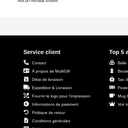
Aucun résultat trouvé.
Service client
Top 5 a
Contact
Balle
À propos de MultiGift
Boute
Délai de livraison
Sac d
Expédition & Livraison
Power
Fournir le logo pour l'impression
Mug O
Informations de paiement
Voir t
Politique de retour
Conditions générales