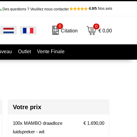
4.9/5
Nos avis
Des questions ? Veuillez nous contacter.
0
0
€ 0,00
Citation
uveau
Outlet
Vente Finale
Votre prix
100x MAMBO draadloze
€ 1.690,00
luidspreker - wit