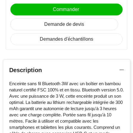
Stanley
Commander
Stilolinea
Demande de devis
STORMaxi
Demandes d'échantillons
Swiss Peak
TACX
Description
The One Towelling
Enceinte sans fil Bluetooth 3W avec un boîtier en bambou
naturel certifié FSC 100% et en tissu. Bluetooth version 5.0.
Victorinox
Avec une puissance de 3 W, cette enceinte produit un son
optimal. La batterie au lithium rechargeable intégrée de 300
Vinga
mAh garantit une autonomie de lecture jusqu'à 3 heures
avec une charge complète. Portée sans fil jusqu'à 10
Waterman
mètres. Facile à utiliser et compatible avec les
smartphones et tablettes les plus courants. Comprend un