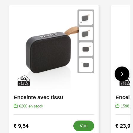
Enceinte avec tissu
Encein
6260
en stock
1598
e
€ 9,54
€ 23,9
Voir