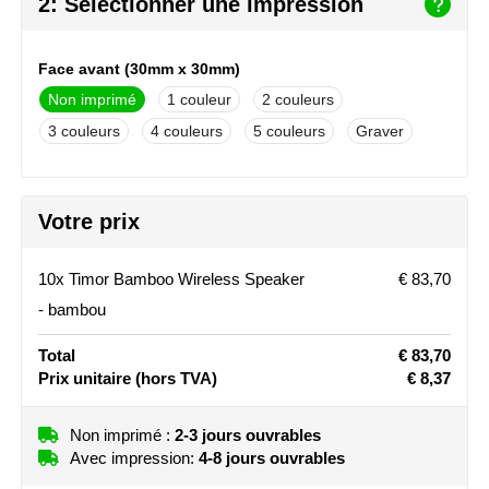
2: Sélectionner une impression
NoStress
Ocean Bottle
Face avant (30mm x 30mm)
Non imprimé
1
2
Orrefors
3
4
5
Graver
Parker pennen
Peekay
Votre prix
Philips
10x Timor Bamboo Wireless Speaker
€ 83,70
- bambou
Retulp
Total
€ 83,70
Senator
Prix unitaire
(hors TVA)
€ 8,37
Skross
Non imprimé :
2-3 jours ouvrables
Avec impression:
4-8 jours ouvrables
Sophie Muval