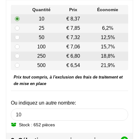
Join the pipe
Vêtements de sport
Quantité
Prix
Économie
Kambukka
Sacs
10
€ 8,37
25
€ 7,85
6,2%
Lipton
Sécurité, voiture & vélo
50
€ 7,32
12,5%
MagLite
Loisirs, jeux & plein air
100
€ 7,06
15,7%
250
€ 6,80
18,8%
Marksman
Vêtements de travail
500
€ 6,54
21,9%
Marvin's
Prix tout compris, à l'exclusion des frais de traitement et
de mise en place
Mentos
Mepal
Ou indiquez un autre nombre:
MiniMAX
Stock : 652 pièces
Moleskine