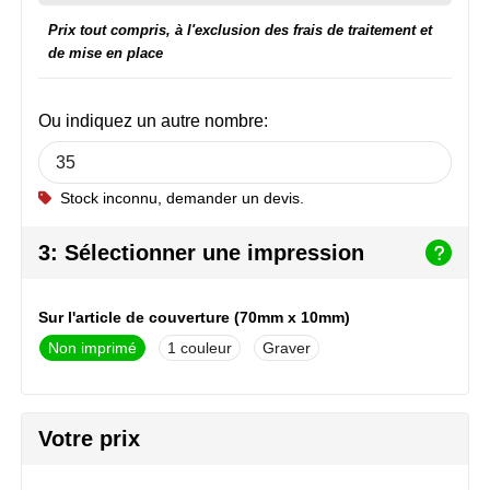
NoStress
Prix tout compris, à l'exclusion des frais de traitement et
de mise en place
Ocean Bottle
Orrefors
Ou indiquez un autre nombre:
Parker pennen
Stock inconnu, demander un devis.
Peekay
3: Sélectionner une impression
Philips
Sur l'article de couverture (70mm x 10mm)
Retulp
Non imprimé
1
Graver
Senator
Skross
Votre prix
Sophie Muval