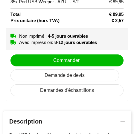
35x Port USB Weeper - AZUL - S/T
€ 89,95
Stanley
Total
€ 89,95
Prix unitaire
(hors TVA)
€ 2,57
Stilolinea
STORMaxi
Non imprimé :
4-5 jours ouvrables
Avec impression:
8-12 jours ouvrables
Swiss Peak
Commander
TACX
Demande de devis
The One Towelling
Demandes d'échantillons
Victorinox
Vinga
Waterman
Description