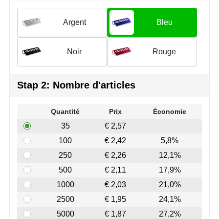
Join the pipe
Vêtements de sport
Argent
Bleu
Kambukka
Sacs
Lipton
Sécurité, voiture & vélo
Noir
Rouge
MagLite
Loisirs, jeux & plein air
Stap 2: Nombre d'articles
Marksman
Vêtements de travail
Quantité
Prix
Économie
Marvin's
35
€ 2,57
Mentos
100
€ 2,42
5,8%
250
€ 2,26
12,1%
Mepal
500
€ 2,11
17,9%
MiniMAX
1000
€ 2,03
21,0%
2500
€ 1,95
24,1%
Moleskine
5000
€ 1,87
27,2%