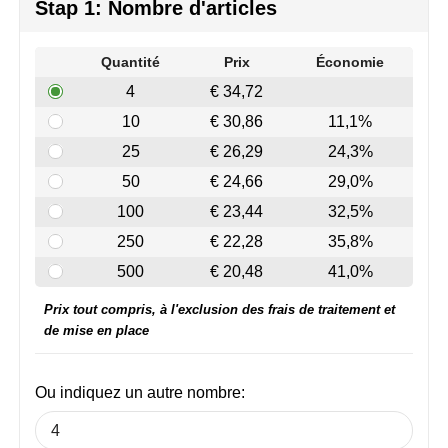
Join the pipe
Vêtements de sport
Stap 1: Nombre d'articles
Kambukka
Sacs
Quantité
Prix
Économie
4
€ 34,72
Lipton
Sécurité, voiture & vélo
10
€ 30,86
11,1%
MagLite
Loisirs, jeux & plein air
25
€ 26,29
24,3%
50
€ 24,66
29,0%
Marksman
Vêtements de travail
100
€ 23,44
32,5%
Marvin's
250
€ 22,28
35,8%
500
€ 20,48
41,0%
Mentos
Prix tout compris, à l'exclusion des frais de traitement et
Mepal
de mise en place
MiniMAX
Ou indiquez un autre nombre:
Moleskine