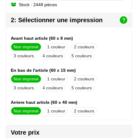
Stock : 2448 pièces
NoStress
2: Sélectionner une impression
Ocean Bottle
Orrefors
Avant haut article (60 x 8 mm)
Non imprimé
1
2
Parker pennen
3
4
5
Peekay
En bas de l'article (60 x 15 mm)
Philips
Non imprimé
1
2
3
4
5
Retulp
Arriere haut article (60 x 40 mm)
Senator
Non imprimé
1
2
Skross
3
4
5
Votre prix
Sophie Muval
Avant haut article (65 x 8 mm)