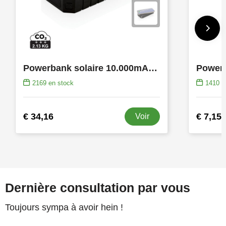
Powerbank solaire 10.000mAh et 10W en plastique recyclé RCS
2169
en stock
1410
e
€ 34,16
€ 7,15
Voir
Dernière consultation par vous
Toujours sympa à avoir hein !