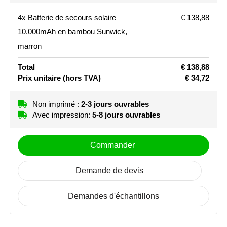
Non imprimé
Graver
Stanley
4x Batterie de secours solaire
€ 138,88
10.000mAh en bambou Sunwick,
En bas de l'article (65 x 15 mm)
Stilolinea
marron
Non imprimé
Graver
STORMaxi
Total
€ 138,88
Arriere haut article (65 x 60 mm)
Prix unitaire
(hors TVA)
€ 34,72
Swiss Peak
Non imprimé
Graver
Non imprimé :
2-3 jours ouvrables
TACX
Avec impression:
5-8 jours ouvrables
The One Towelling
Commander
Victorinox
Demande de devis
Vinga
Demandes d'échantillons
Waterman