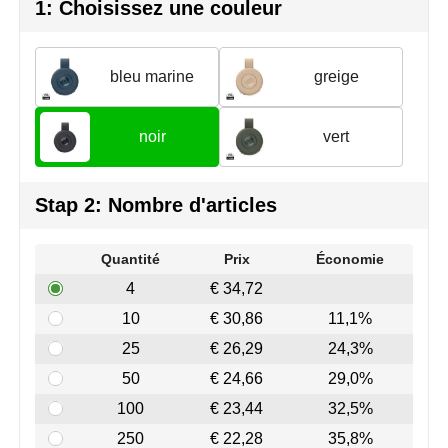
Join the pipe
Vêtements de sport
1: Choisissez une couleur
Kambukka
Sacs
bleu marine
greige
Lipton
Sécurité, voiture & vélo
noir
vert
MagLite
Loisirs, jeux & plein air
Marksman
Vêtements de travail
Stap 2: Nombre d'articles
Marvin's
Quantité
Prix
Économie
Mentos
4
€ 34,72
10
€ 30,86
11,1%
Mepal
25
€ 26,29
24,3%
MiniMAX
50
€ 24,66
29,0%
100
€ 23,44
32,5%
Moleskine
250
€ 22,28
35,8%