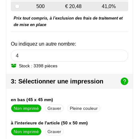
NoStress
500
€ 20,48
41,0%
Prix tout compris, à l'exclusion des frais de traitement et
Ocean Bottle
de mise en place
Orrefors
Ou indiquez un autre nombre:
Parker pennen
Peekay
Stock : 3398 pièces
Philips
3: Sélectionner une impression
Retulp
en bas (45 x 45 mm)
Senator
Non imprimé
Graver
Pleine couleur
Skross
à l'interieure de l'article (50 x 50 mm)
Non imprimé
Graver
Sophie Muval