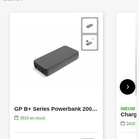
GP B+ Series Powerbank 20000 mAh
NIEUW
3814
en stock
2418
e