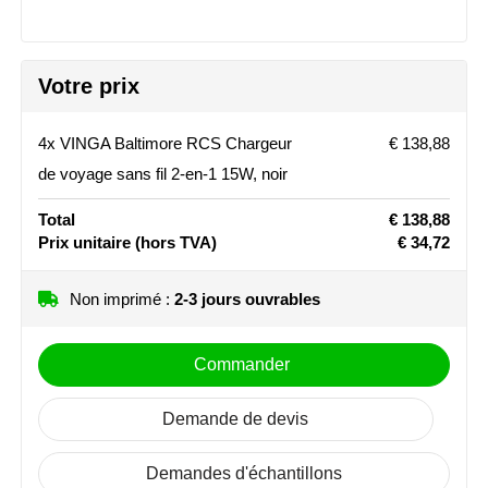
Stanley
Stilolinea
Votre prix
STORMaxi
4x VINGA Baltimore RCS Chargeur
€ 138,88
de voyage sans fil 2-en-1 15W, noir
Swiss Peak
Total
€ 138,88
TACX
Prix unitaire
(hors TVA)
€ 34,72
The One Towelling
Non imprimé :
2-3 jours ouvrables
Victorinox
Commander
Vinga
Demande de devis
Waterman
Demandes d'échantillons