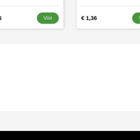
6
€ 1,36
Voir
s