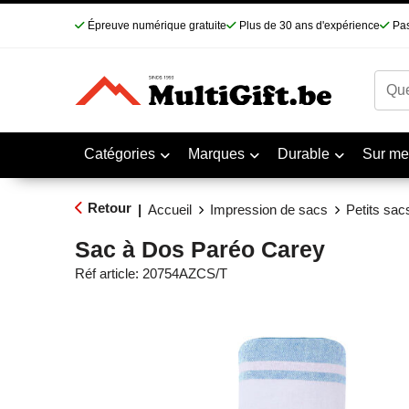
Épreuve numérique gratuite
Plus de 30 ans d'expérience
Pas
Catégories
Marques
Durable
Sur me
Retour
|
Accueil
Impression de sacs
Petits sac
Sac à Dos Paréo Carey
Réf article:
20754AZCS/T