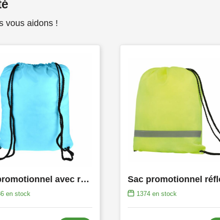
té
s vous aidons !
Sac promotionnel avec renfort
86
en stock
1374
en stock