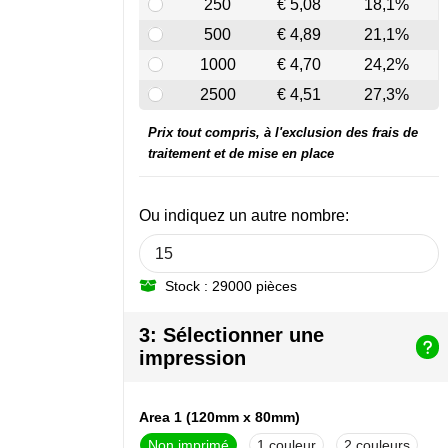
250
€ 5,08
18,1%
500
€ 4,89
21,1%
1000
€ 4,70
24,2%
2500
€ 4,51
27,3%
Prix tout compris, à l'exclusion des frais de
traitement et de mise en place
Ou indiquez un autre nombre:
Stock : 29000 pièces
3: Sélectionner une
impression
Area 1 (120mm x 80mm)
Non imprimé
1
2