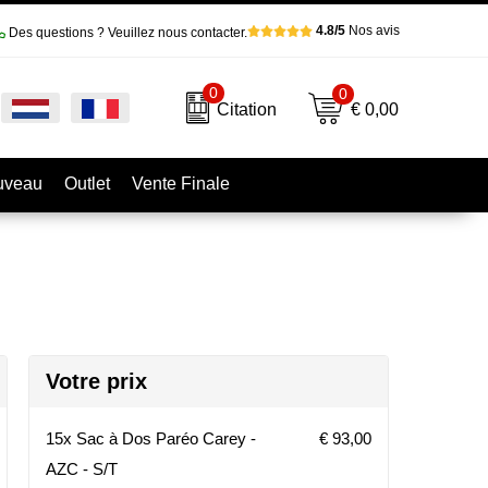
4.8/5
Nos avis
Des questions ? Veuillez nous contacter.
0
0
€ 0,00
Citation
uveau
Outlet
Vente Finale
Votre prix
15x Sac à Dos Paréo Carey -
€ 93,00
AZC - S/T