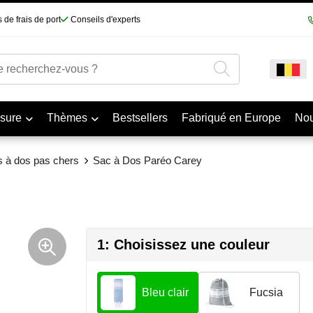
 de frais de port
Conseils d'experts
sure
Thèmes
Bestsellers
Fabriqué en Europe
No
s à dos pas chers
Sac à Dos Paréo Carey
1: Choisissez une couleur
Bleu clair
Fucsia