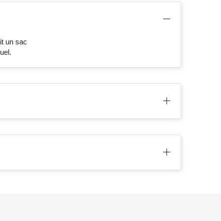
it un sac
uel.