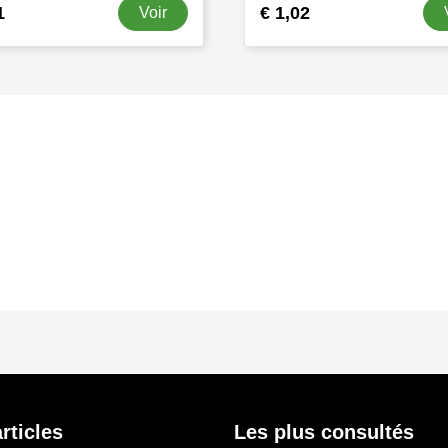
1
€ 1,02
Voir
s
rticles
Les plus consultés