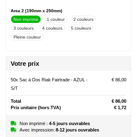
Stanley
Area 2 (190mm x 250mm)
Non imprimé
1
2
Stilolinea
3
4
5
STORMaxi
Pleine couleur
Swiss Peak
Votre prix
TACX
The One Towelling
50x Sac à Dos Riak Fairtrade - AZUL -
€ 86,00
S/T
Victorinox
Total
€ 86,00
Vinga
Prix unitaire
(hors TVA)
€ 1,72
Waterman
Non imprimé :
4-5 jours ouvrables
Avec impression:
8-12 jours ouvrables