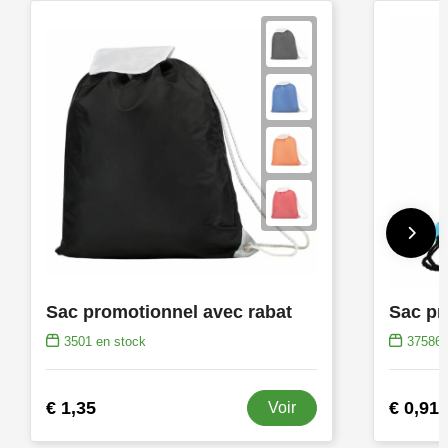
Sac promotionnel avec rabat
Sac pr
3501
en stock
37586
€ 1,35
€ 0,91
Voir