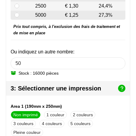
NoStress
2500
€ 1,30
24,4%
5000
€ 1,25
27,3%
Ocean Bottle
Prix tout compris, à l'exclusion des frais de traitement et
Orrefors
de mise en place
Parker pennen
Ou indiquez un autre nombre:
Peekay
Stock : 16000 pièces
Philips
3: Sélectionner une impression
Retulp
Senator
Area 1 (190mm x 250mm)
Non imprimé
1
2
Skross
3
4
5
Sophie Muval
Pleine couleur