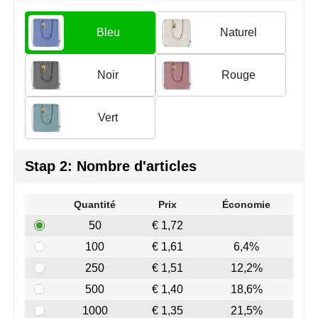
Join the pipe
Vêtements de sport
Bleu
Naturel
Kambukka
Sacs
Lipton
Sécurité, voiture & vélo
Noir
Rouge
MagLite
Loisirs, jeux & plein air
Vert
Marksman
Vêtements de travail
Stap 2: Nombre d'articles
Marvin's
Mentos
Quantité
Prix
Économie
50
€ 1,72
Mepal
100
€ 1,61
6,4%
MiniMAX
250
€ 1,51
12,2%
500
€ 1,40
18,6%
Moleskine
1000
€ 1,35
21,5%