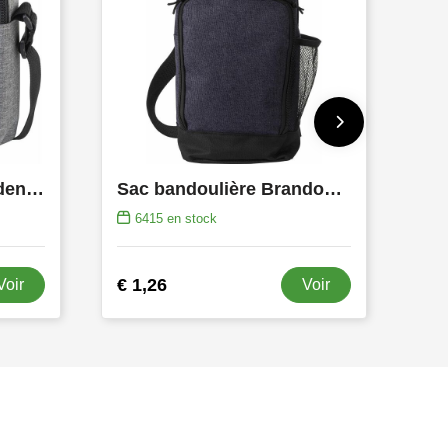
Sac à bandoulière Caden | 1,8 l
Sac bandoulière Brandon | Polyester | 10 l
6415
en stock
€ 1,26
Voir
Voir