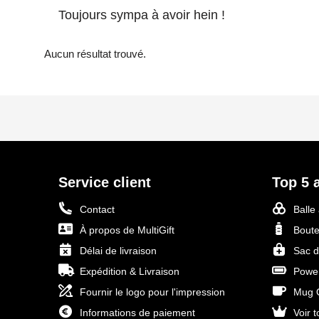
Toujours sympa à avoir hein !
Aucun résultat trouvé.
Service client
Top 5 a
Contact
Balle
À propos de MultiGift
Boute
Délai de livraison
Sac d
Expédition & Livraison
Power
Fournir le logo pour l'impression
Mug O
Informations de paiement
Voir t