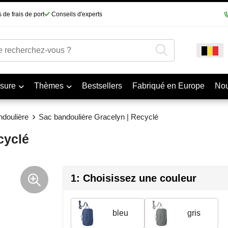
 de frais de port
Conseils d'experts
sure
Thèmes
Bestsellers
Fabriqué en Europe
No
doulière
Sac bandoulière Gracelyn | Recyclé
cyclé
1: Choisissez une couleur
bleu
gris