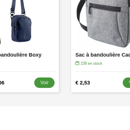
bandoulière Boxy
238
en stock
06
€ 2,53
Voir
s