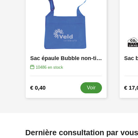
Sac épaule Bubble non-tissé 90 gr/m2 SALE
Sac 
10486
en stock
€ 0,40
€ 17,
Voir
Dernière consultation par vou