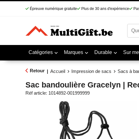
Épreuve numérique gratuite
Plus de 30 ans d'expérience
Pas
Catégories
Marques
Durable
Sur me
Retour
|
Accueil
Impression de sacs
Sacs à ban
Sac bandoulière Gracelyn | Re
Réf article:
1014892-001999999