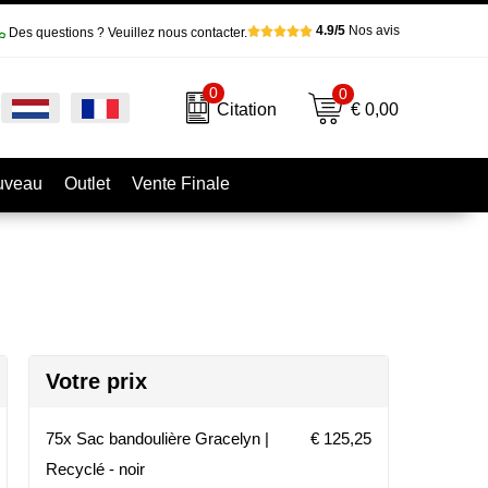
4.9/5
Nos avis
Des questions ? Veuillez nous contacter.
0
0
€ 0,00
Citation
uveau
Outlet
Vente Finale
Votre prix
75x Sac bandoulière Gracelyn |
€ 125,25
Recyclé - noir