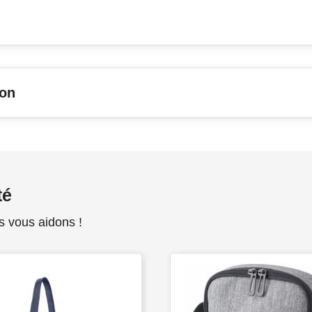
son
té
s vous aidons !