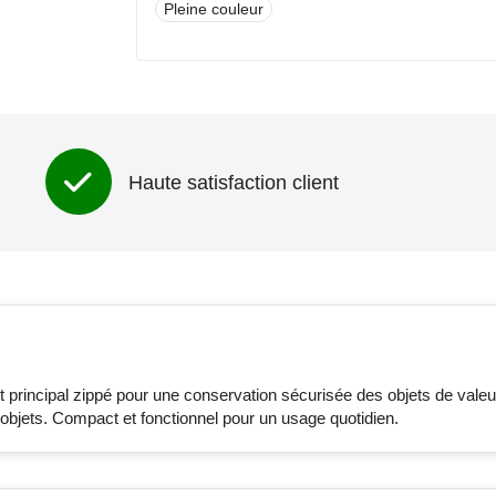
Pleine couleur
Face avant (70mm x 70mm)
Non imprimé
1
2
3
4
5
Pleine couleur
Haute satisfaction client
rincipal zippé pour une conservation sécurisée des objets de valeu
objets. Compact et fonctionnel pour un usage quotidien.