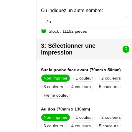
Ou indiquez un autre nombre:
Stock : 11152 pièces
3: Sélectionner une
impression
Sur la poche face avant (70mm x 50mm)
Non imprimé
1
2
3
4
5
Pleine couleur
Au dos (70mm x 130mm)
Non imprimé
1
2
3
4
5