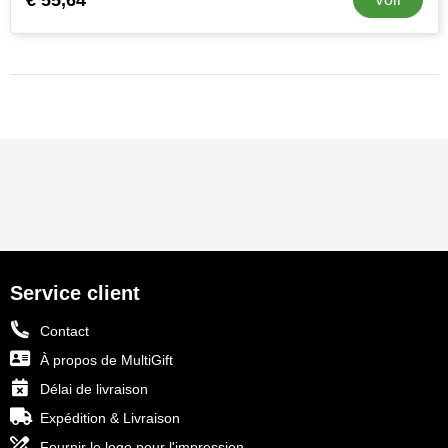
NoStress
Ocean Bottle
Orrefors
Parker pennen
Peekay
Philips
Service client
Retulp
Contact
Senator
À propos de MultiGift
Skross
Délai de livraison
Expédition & Livraison
Sophie Muval
Fournir le logo pour l'impression