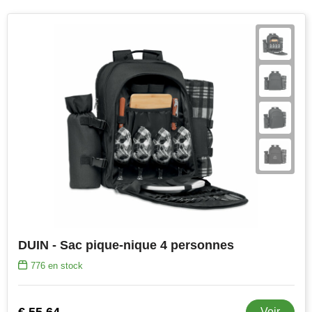
Join the pipe
Vêtements de sport
Kambukka
Sacs
Lipton
Sécurité, voiture & vélo
MagLite
Loisirs, jeux & plein air
Marksman
Vêtements de travail
Marvin's
Mentos
Mepal
DUIN - Sac pique-nique 4 personnes
MiniMAX
776
en stock
Moleskine
€ 55,64
Voir