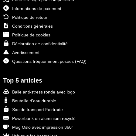
Stanley
Informations de paiement
Politique de retour
Stilolinea
Conditions générales
Politique de cookies
STORMaxi
Déclaration de confidentialité
Swiss Peak
Avertissement
Questions fréquemment posées (FAQ)
TACX
The One Towelling
Top 5 articles
Balle anti-stress ronde avec logo
Victorinox
Bouteille d'eau durable
Vinga
Sac de transport Fairtrade
Powerbank en aluminium recyclé
Waterman
Mug Oslo avec impression 360°