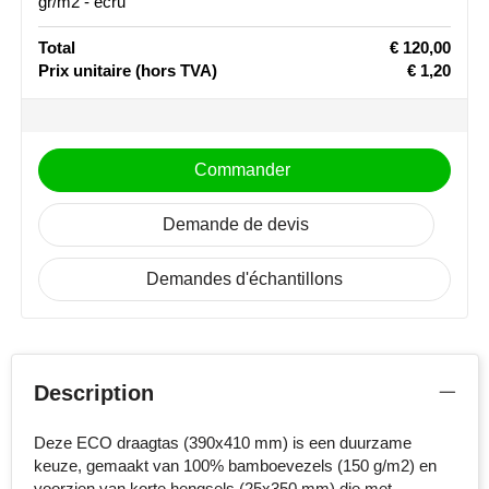
gr/m2 - ecru
Stanley
Total
€ 120,00
Prix unitaire
(hors TVA)
€ 1,20
Stilolinea
STORMaxi
Commander
Swiss Peak
Demande de devis
TACX
Demandes d'échantillons
The One Towelling
Victorinox
Vinga
Description
Waterman
Deze ECO draagtas (390x410 mm) is een duurzame
keuze, gemaakt van 100% bamboevezels (150 g/m2) en
voorzien van korte hengsels (25x350 mm) die met