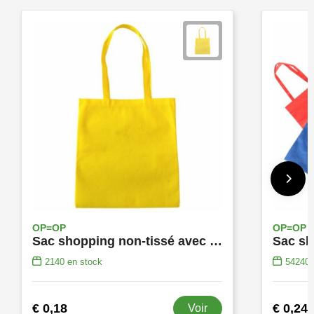
OP=OP
OP=OP
Sac shopping non-tissé avec poignées longues
2140
en stock
54240
€ 0,18
€ 0,24
Voir