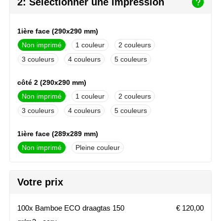
2: Sélectionner une impression
NoStress
Ocean Bottle
1ière face (290x290 mm)
Non imprimé
1
2
Orrefors
3
4
5
Parker pennen
côté 2 (290x290 mm)
Non imprimé
1
2
Peekay
3
4
5
Philips
1ière face (289x289 mm)
Retulp
Non imprimé
Pleine couleur
Senator
côté 2 (289x289 mm)
Votre prix
Non imprimé
Pleine couleur
Skross
100x Bamboe ECO draagtas 150
€ 120,00
Sophie Muval