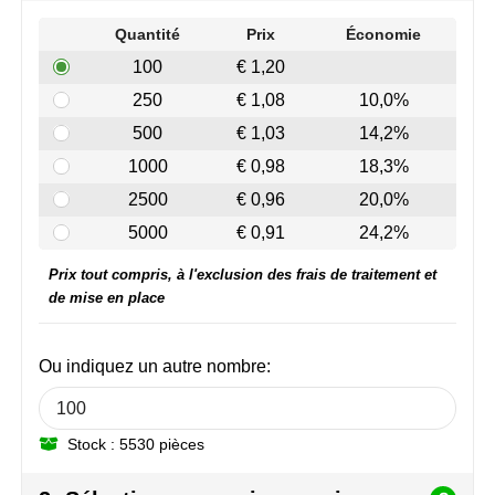
Join the pipe
Vêtements de sport
Quantité
Prix
Économie
Kambukka
Sacs
100
€ 1,20
250
€ 1,08
10,0%
Lipton
Sécurité, voiture & vélo
500
€ 1,03
14,2%
MagLite
Loisirs, jeux & plein air
1000
€ 0,98
18,3%
2500
€ 0,96
20,0%
Marksman
Vêtements de travail
5000
€ 0,91
24,2%
Marvin's
Prix tout compris, à l'exclusion des frais de traitement et
de mise en place
Mentos
Mepal
Ou indiquez un autre nombre:
MiniMAX
Stock : 5530 pièces
Moleskine