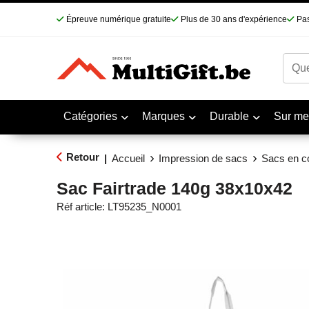
Épreuve numérique gratuite
Plus de 30 ans d'expérience
Pas
Catégories
Marques
Durable
Sur me
Retour
|
Accueil
Impression de sacs
Sacs en c
Sac Fairtrade 140g 38x10x42
Réf article:
LT95235_N0001