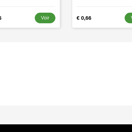
6
€ 0,66
Voir
s