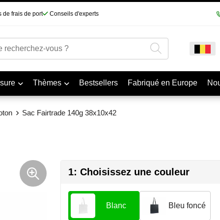
 de frais de port
Conseils d'experts
sure
Thèmes
Bestsellers
Fabriqué en Europe
No
oton
Sac Fairtrade 140g 38x10x42
1: Choisissez une couleur
Blanc
Bleu foncé