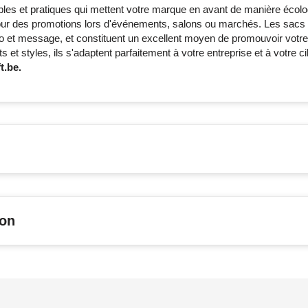
Non imprimé
Pleine couleur
les et pratiques qui mettent votre marque en avant de manière écolo
pour des promotions lors d'événements, salons ou marchés. Les sacs
go et message, et constituent un excellent moyen de promouvoir votr
 et styles, ils s'adaptent parfaitement à votre entreprise et à votre ci
t.be.
son