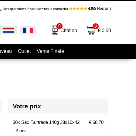
4.9/5
Nos avis
Des questions ? Veuillez nous contacter.
0
0
€ 0,00
Citation
uveau
Outlet
Vente Finale
Votre prix
30x Sac Fairtrade 140g 38x10x42
€ 68,70
- Blanc