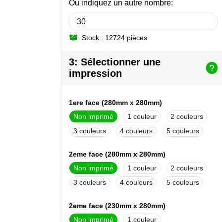
Ou indiquez un autre nombre:
Stock : 12724 pièces
3: Sélectionner une
impression
1ere face (280mm x 280mm)
Non imprimé
1
2
3
4
5
2eme face (280mm x 280mm)
Non imprimé
1
2
3
4
5
2eme face (230mm x 280mm)
Non imprimé
1