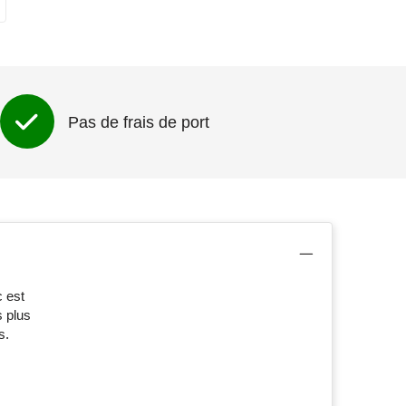
Pas de frais de port
 est
s plus
s.