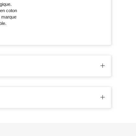
gique.
 en coton
e marque
ble.