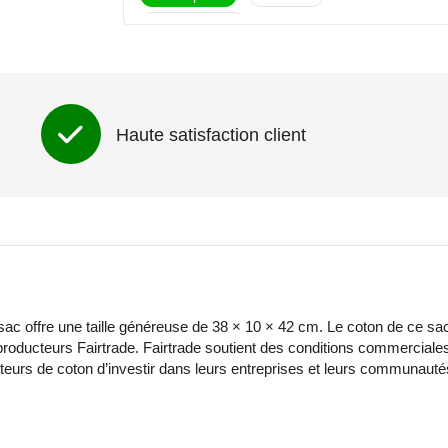
Pleine couleur
1ere face (210mm x 280mm)
Non imprimé
1
2
3
4
5
Haute satisfaction client
2eme face (210mm x 280mm)
Non imprimé
1
2
3
4
5
1ere face (230mm x 280mm)
Non imprimé
Pleine couleur
c offre une taille généreuse de 38 × 10 × 42 cm. Le coton de ce sac
e producteurs Fairtrade. Fairtrade soutient des conditions commerciale
1ere face (240mm x 300mm)
teurs de coton d’investir dans leurs entreprises et leurs communauté
Non imprimé
Pleine couleur
2eme face (240mm x 300mm)