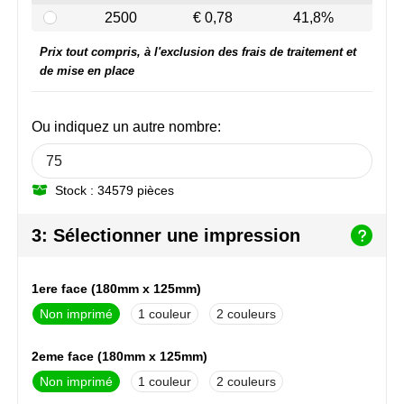
NoStress
2500
€ 0,78
41,8%
Prix tout compris, à l'exclusion des frais de traitement et
Ocean Bottle
de mise en place
Orrefors
Ou indiquez un autre nombre:
Parker pennen
Peekay
Stock : 34579 pièces
Philips
3: Sélectionner une impression
Retulp
1ere face (180mm x 125mm)
Senator
Non imprimé
1
2
Skross
2eme face (180mm x 125mm)
Non imprimé
1
2
Sophie Muval