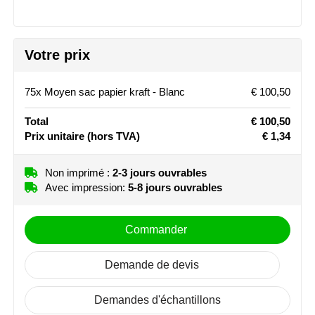
Stanley
Stilolinea
Votre prix
STORMaxi
75x Moyen sac papier kraft - Blanc
€ 100,50
Swiss Peak
Total
€ 100,50
Prix unitaire
(hors TVA)
€ 1,34
TACX
Non imprimé :
2-3 jours ouvrables
The One Towelling
Avec impression:
5-8 jours ouvrables
Victorinox
Commander
Vinga
Demande de devis
Waterman
Demandes d'échantillons