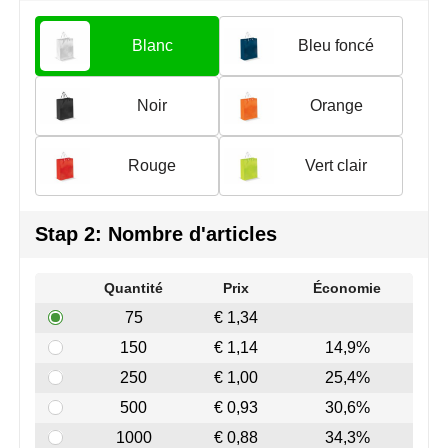
Join the pipe
Vêtements de sport
Blanc
Bleu foncé
Kambukka
Sacs
Lipton
Sécurité, voiture & vélo
Noir
Orange
MagLite
Loisirs, jeux & plein air
Rouge
Vert clair
Marksman
Vêtements de travail
Stap 2: Nombre d'articles
Marvin's
Mentos
Quantité
Prix
Économie
75
€ 1,34
Mepal
150
€ 1,14
14,9%
MiniMAX
250
€ 1,00
25,4%
500
€ 0,93
30,6%
Moleskine
1000
€ 0,88
34,3%