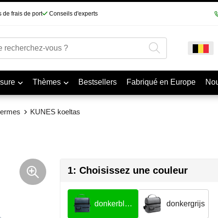
 de frais de port
Conseils d'experts
sure
Thèmes
Bestsellers
Fabriqué en Europe
No
hermes
KUNES koeltas
1: Choisissez une couleur
donkerblauw
donkergrijs