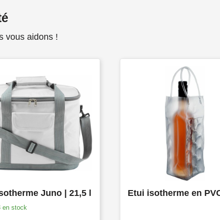
té
s vous aidons !
sotherme Juno | 21,5 l
3
en stock