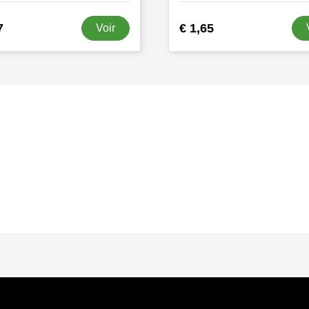
7
€ 1,65
Voir
s