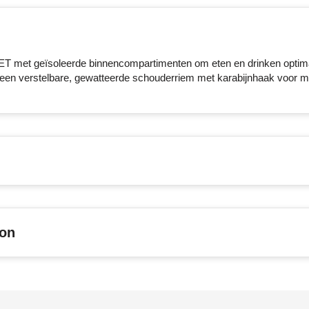
ET met geïsoleerde binnencompartimenten om eten en drinken optim
 een verstelbare, gewatteerde schouderriem met karabijnhaak voor 
son