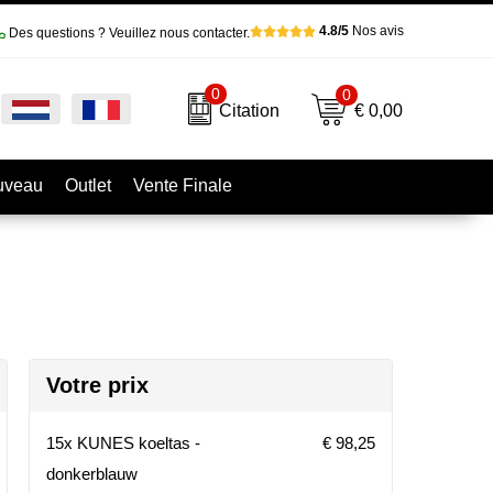
4.8/5
Nos avis
Des questions ? Veuillez nous contacter.
0
0
€ 0,00
Citation
uveau
Outlet
Vente Finale
Votre prix
15x KUNES koeltas -
€ 98,25
donkerblauw