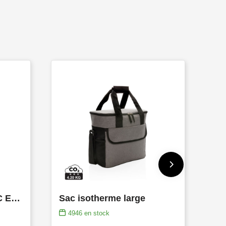
Etui isotherme en PVC Estelle
Sac isotherme large
4946
en stock