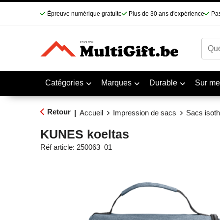
Épreuve numérique gratuite
Plus de 30 ans d'expérience
Pas
Catégories
Marques
Durable
Sur me
Retour
|
Accueil
Impression de sacs
Sacs isot
KUNES koeltas
Réf article:
250063_01