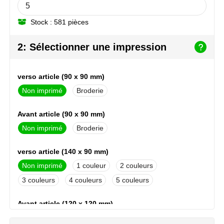
NoStress
Stock : 581 pièces
Ocean Bottle
2: Sélectionner une impression
Orrefors
verso article (90 x 90 mm)
Parker pennen
Non imprimé
Broderie
Peekay
Avant article (90 x 90 mm)
Philips
Non imprimé
Broderie
Retulp
verso article (140 x 90 mm)
Non imprimé
1
2
Senator
3
4
5
Skross
Avant article (120 x 120 mm)
Sophie Muval
Non imprimé
1
2