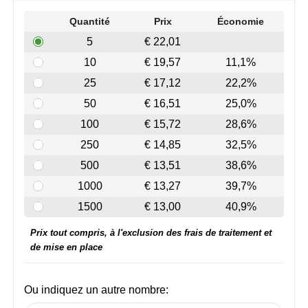
Join the pipe
Vêtements de sport
Quantité
Prix
Économie
Kambukka
Sacs
5
€ 22,01
10
€ 19,57
11,1%
Lipton
Sécurité, voiture & vélo
25
€ 17,12
22,2%
MagLite
Loisirs, jeux & plein air
50
€ 16,51
25,0%
100
€ 15,72
28,6%
Marksman
Vêtements de travail
250
€ 14,85
32,5%
Marvin's
500
€ 13,51
38,6%
1000
€ 13,27
39,7%
Mentos
1500
€ 13,00
40,9%
Mepal
Prix tout compris, à l'exclusion des frais de traitement et
de mise en place
MiniMAX
Moleskine
Ou indiquez un autre nombre: