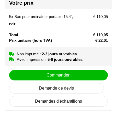
Votre prix
3
4
5
Stanley
5x Sac pour ordinateur portable 15.4”,
€ 110,05
Stilolinea
noir
STORMaxi
Total
€ 110,05
Prix unitaire
(hors TVA)
€ 22,01
Swiss Peak
Non imprimé :
2-3 jours ouvrables
TACX
Avec impression:
5-8 jours ouvrables
The One Towelling
Commander
Victorinox
Demande de devis
Vinga
Demandes d'échantillons
Waterman