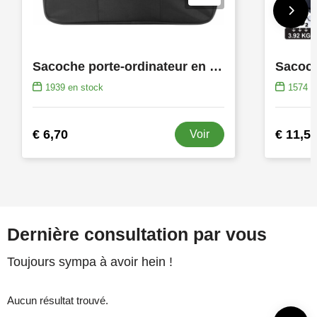
Sacoche porte-ordinateur en microfibre Shaun
1939
en stock
1574
e
€ 6,70
€ 11,5
Voir
Dernière consultation par vous
Toujours sympa à avoir hein !
Aucun résultat trouvé.