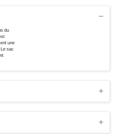
us du
est
ment une
 Le sac
nt