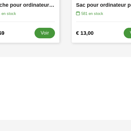
Sacoche pour ordinateur portable 15,4” sans PVC
4
en stock
581
en stock
59
€ 13,00
Voir
s