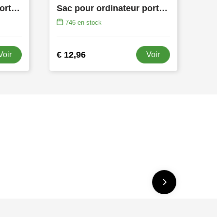
Sac pour ordinateur portable 15.4”
Sac pour ordinateur portable 15” Trend
746
en stock
€ 12,96
Voir
Voir