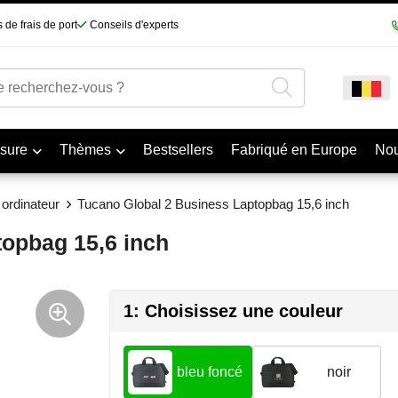
 de frais de port
Conseils d'experts
sure
Thèmes
Bestsellers
Fabriqué en Europe
No
ordinateur
Tucano Global 2 Business Laptopbag 15,6 inch
opbag 15,6 inch
1: Choisissez une couleur
bleu foncé
noir