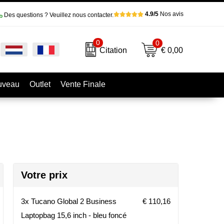
4.9/5
Nos avis
Des questions ? Veuillez nous contacter.
0
0
€ 0,00
Citation
uveau
Outlet
Vente Finale
Votre prix
3x Tucano Global 2 Business
€ 110,16
Laptopbag 15,6 inch - bleu foncé