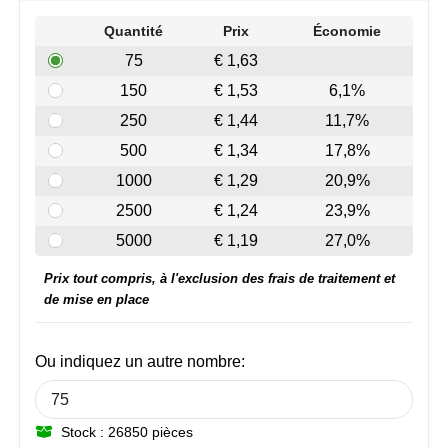
Join the pipe
Vêtements de sport
Quantité
Prix
Économie
Kambukka
Sacs
75
€ 1,63
150
€ 1,53
6,1%
Lipton
Sécurité, voiture & vélo
250
€ 1,44
11,7%
MagLite
Loisirs, jeux & plein air
500
€ 1,34
17,8%
1000
€ 1,29
20,9%
Marksman
Vêtements de travail
2500
€ 1,24
23,9%
Marvin's
5000
€ 1,19
27,0%
Prix tout compris, à l'exclusion des frais de traitement et
Mentos
de mise en place
Mepal
Ou indiquez un autre nombre:
MiniMAX
Moleskine
Stock : 26850 pièces