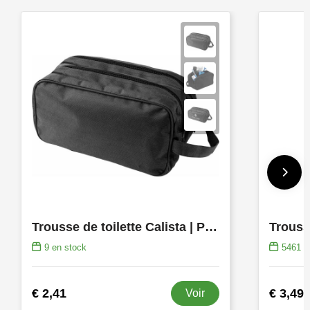
Trousse de toilette Calista | Polyester 600D | 3,5 l
Trousse
9
en stock
5461
e
€ 2,41
€ 3,49
Voir