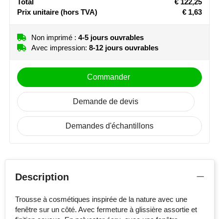
Total
€ 122,25
Prix unitaire
(hors TVA)
€ 1,63
Stanley
Stilolinea
Non imprimé :
4-5 jours ouvrables
Avec impression:
8-12 jours ouvrables
STORMaxi
Commander
Swiss Peak
Demande de devis
TACX
Demandes d'échantillons
The One Towelling
Victorinox
Vinga
Description
Waterman
Trousse à cosmétiques inspirée de la nature avec une
fenêtre sur un côté. Avec fermeture à glissière assortie et