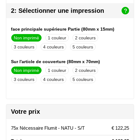
NoStress
2: Sélectionner une impression
Ocean Bottle
face principale supérieure Partie (80mm x 15mm)
Orrefors
Non imprimé
1
2
3
4
5
Parker pennen
Sur l'article de couverture (80mm x 70mm)
Peekay
Non imprimé
1
2
Philips
3
4
5
Retulp
Senator
Votre prix
Skross
75x Nécessaire Flumit - NATU - S/T
€ 122,25
Sophie Muval