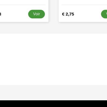
3
€ 2,75
Voir
s