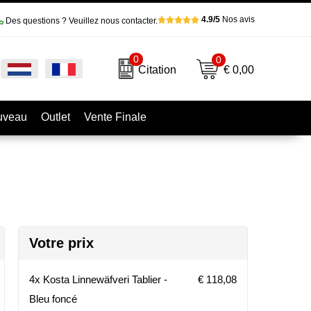
4.9/5
Nos avis
Des questions ? Veuillez nous contacter.
0
0
€ 0,00
Citation
uveau
Outlet
Vente Finale
Votre prix
4x Kosta Linnewäfveri Tablier -
€ 118,08
Bleu foncé