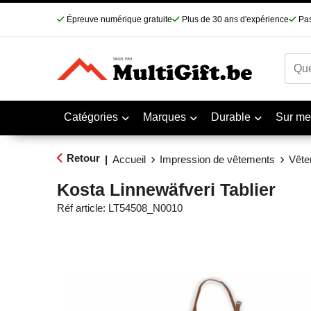
Épreuve numérique gratuite
Plus de 30 ans d'expérience
Pas
Catégories
Marques
Durable
Sur me
Retour
|
Accueil
Impression de vêtements
Vête
Kosta Linnewäfveri Tablier
Réf article:
LT54508_N0010