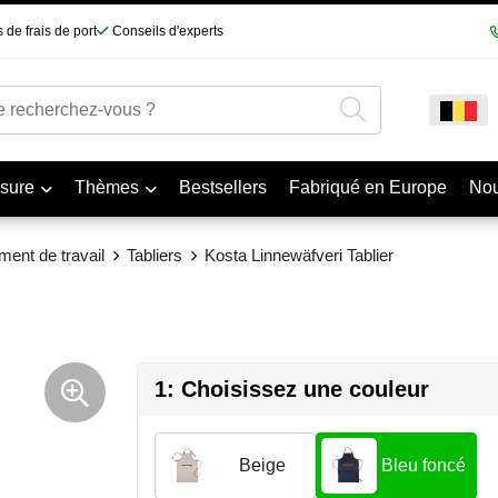
 de frais de port
Conseils d'experts
sure
Thèmes
Bestsellers
Fabriqué en Europe
No
ment de travail
Tabliers
Kosta Linnewäfveri Tablier
1: Choisissez une couleur
Beige
Bleu foncé