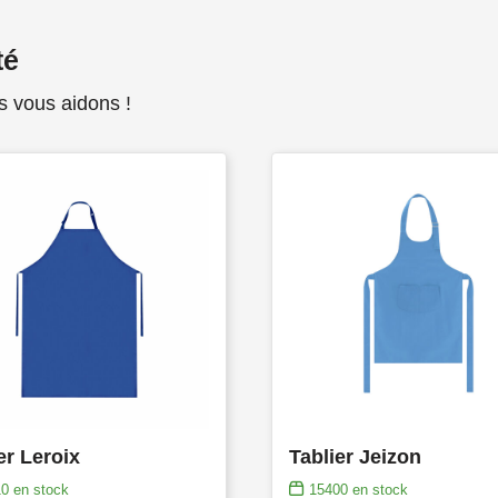
té
s vous aidons !
er Leroix
Tablier Jeizon
10
en stock
15400
en stock