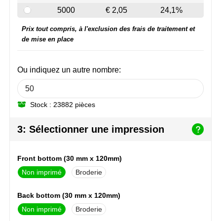
NoStress
5000
€ 2,05
24,1%
Prix tout compris, à l'exclusion des frais de traitement et
Ocean Bottle
de mise en place
Orrefors
Ou indiquez un autre nombre:
Parker pennen
Peekay
Stock : 23882 pièces
Philips
3: Sélectionner une impression
Retulp
Front bottom (30 mm x 120mm)
Senator
Non imprimé
Broderie
Skross
Back bottom (30 mm x 120mm)
Non imprimé
Broderie
Sophie Muval