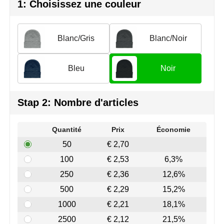
Join the pipe
Vêtements de sport
1: Choisissez une couleur
Kambukka
Sacs
Blanc/Gris
Blanc/Noir
Lipton
Sécurité, voiture & vélo
Bleu
Noir
MagLite
Loisirs, jeux & plein air
Marksman
Vêtements de travail
Stap 2: Nombre d'articles
Marvin's
Quantité
Prix
Économie
Mentos
50
€ 2,70
100
€ 2,53
6,3%
Mepal
250
€ 2,36
12,6%
MiniMAX
500
€ 2,29
15,2%
1000
€ 2,21
18,1%
Moleskine
2500
€ 2,12
21,5%