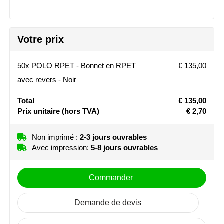
Stanley
Stilolinea
Votre prix
STORMaxi
50x POLO RPET - Bonnet en RPET
€ 135,00
avec revers - Noir
Swiss Peak
Total
€ 135,00
TACX
Prix unitaire
(hors TVA)
€ 2,70
The One Towelling
Non imprimé :
2-3 jours ouvrables
Avec impression:
5-8 jours ouvrables
Victorinox
Vinga
Commander
Waterman
Demande de devis