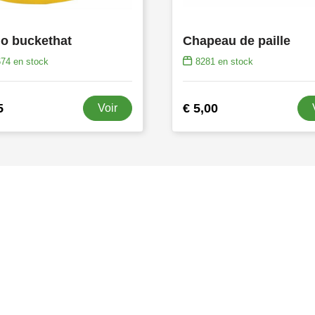
o buckethat
Chapeau de paille
674
en stock
8281
en stock
5
€ 5,00
Voir
s