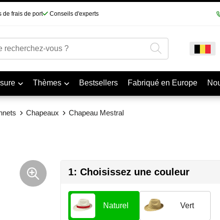
 de frais de port
Conseils d'experts
sure
Thèmes
Bestsellers
Fabriqué en Europe
No
nnets
Chapeaux
Chapeau Mestral
1: Choisissez une couleur
Naturel
Vert