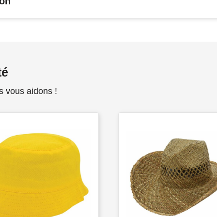
son
té
s vous aidons !