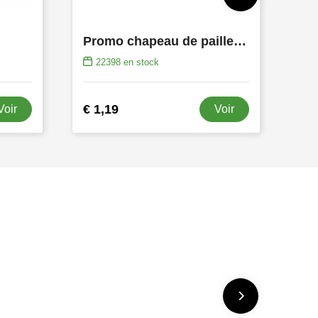
Promo chapeau de paille paglietta
22398
en stock
€ 1,19
Voir
Voir