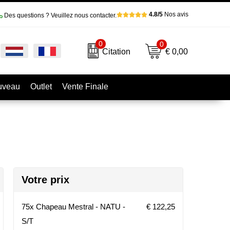
4.8/5
Nos avis
Des questions ? Veuillez nous contacter.
0
0
€ 0,00
Citation
uveau
Outlet
Vente Finale
Votre prix
75x Chapeau Mestral - NATU -
€ 122,25
S/T