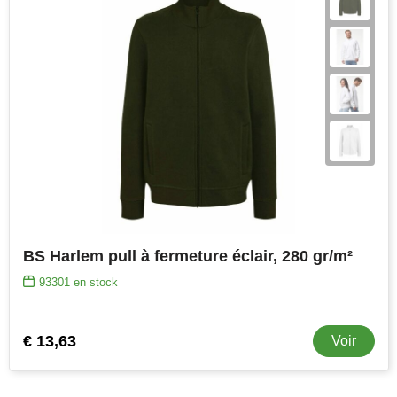
BS Harlem pull à fermeture éclair, 280 gr/m²
93301
en stock
€ 13,63
Voir