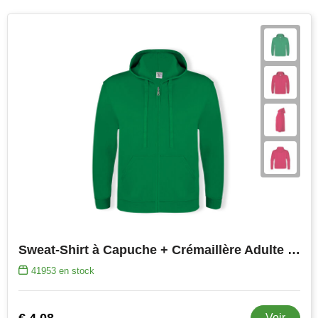
Join the pipe
Vêtements de sport
Kambukka
Sacs
Lipton
Sécurité, voiture & vélo
MagLite
Loisirs, jeux & plein air
Marksman
Vêtements de travail
Marvin's
Mentos
Mepal
Sweat-Shirt à Capuche + Crémaillère Adulte "keya" SWZ280
MiniMAX
41953
en stock
Moleskine
€ 4,08
Voir