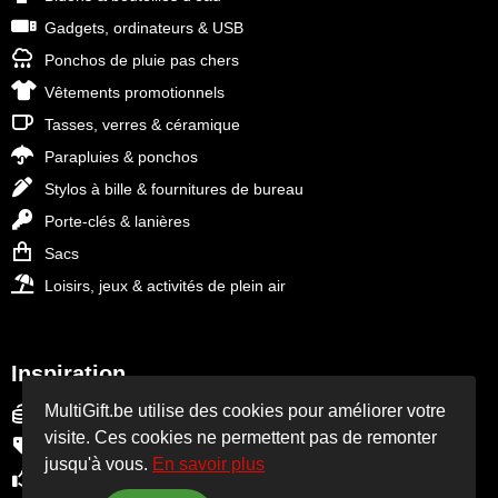
Gadgets, ordinateurs & USB
Ponchos de pluie pas chers
Vêtements promotionnels
Tasses, verres & céramique
Parapluies & ponchos
Stylos à bille & fournitures de bureau
Porte-clés & lanières
Sacs
Loisirs, jeux & activités de plein air
Inspiration
MultiGift.be utilise des cookies pour améliorer votre
Vente finale, stocks limités
visite. Ces cookies ne permettent pas de remonter
Outlet cadeaux d’affaires
jusqu'à vous.
En savoir plus
Meilleures ventes