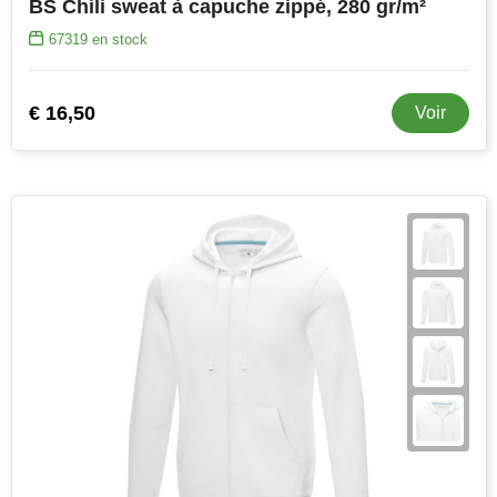
BS Chili sweat à capuche zippé, 280 gr/m²
67319
en stock
€ 16,50
Voir