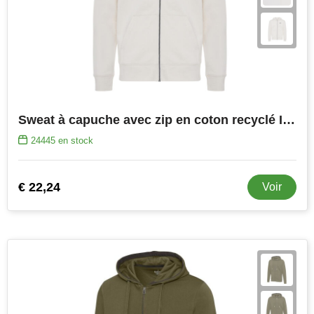
Sweat à capuche avec zip en coton recyclé IQONIQ Abisko
24445
en stock
€ 22,24
Voir