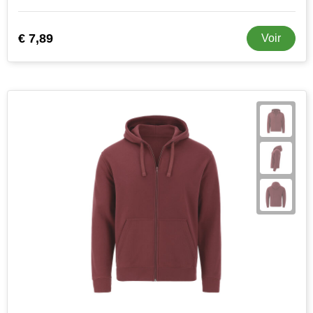
Stanley
€ 7,89
Voir
Stilolinea
STORMaxi
Swiss Peak
TACX
The One Towelling
Victorinox
Vinga
Waterman