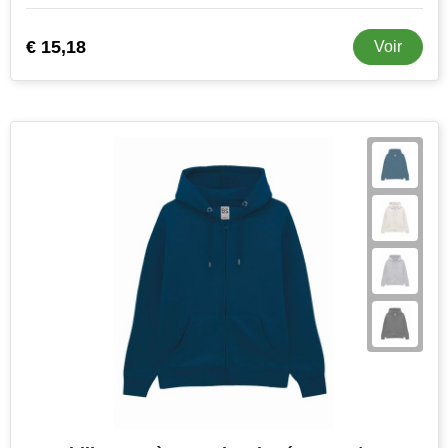
€ 15,18
Voir