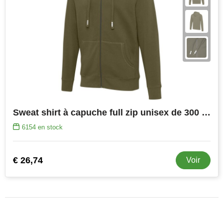
Sweat shirt à capuche full zip unisex de 300 g/m² Arora
6154
en stock
€ 26,74
Voir