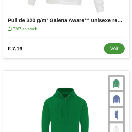
Pull de 320 g/m² Galena Aware™ unisexe recyclé à fermeture éclair intégrale
7287
en stock
€ 7,19
Voir