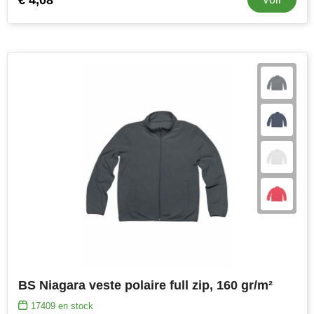
NoStress
Ocean Bottle
Orrefors
Parker pennen
Peekay
Philips
Retulp
Senator
Skross
BS Niagara veste polaire full zip, 160 gr/m²
Sophie Muval
17409
en stock