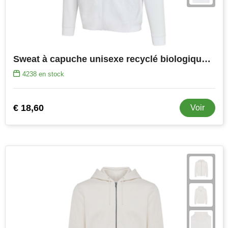
Sweat à capuche unisexe recyclé biologique certifié OCS de 280 g/m² Jasper
4238
en stock
€ 18,60
Voir