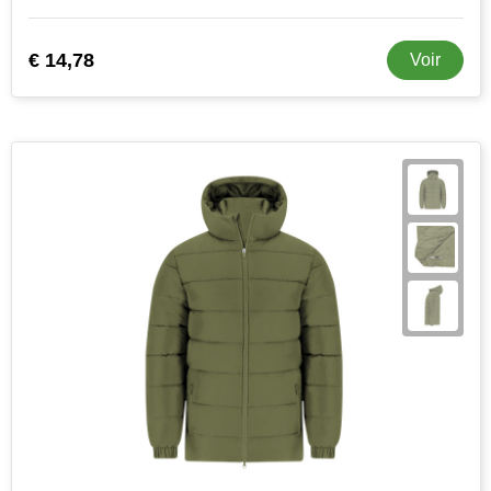
Stanley
€ 14,78
Voir
Stilolinea
STORMaxi
Swiss Peak
TACX
The One Towelling
Victorinox
Vinga
Waterman