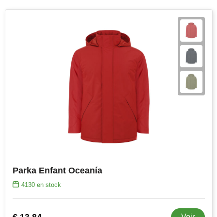
Join the pipe
Vêtements de sport
Kambukka
Sacs
Lipton
Sécurité, voiture & vélo
MagLite
Loisirs, jeux & plein air
Marksman
Vêtements de travail
Marvin's
Mentos
Mepal
Parka Enfant Oceanía
MiniMAX
4130
en stock
Moleskine
€ 13,84
Voir