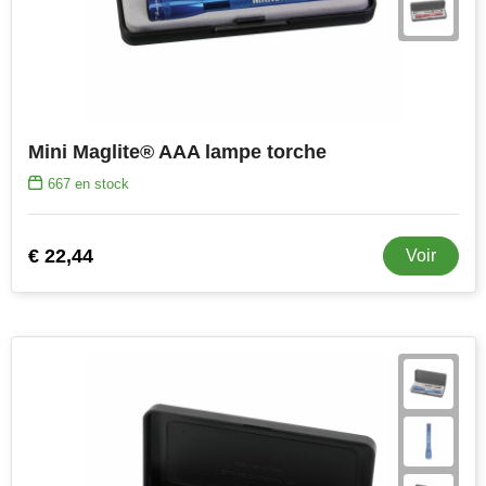
Stanley
Stilolinea
STORMaxi
Mini Maglite® AAA lampe torche
Swiss Peak
667
en stock
TACX
€ 22,44
Voir
The One Towelling
Victorinox
Vinga
Waterman