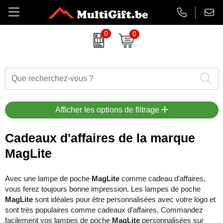
0
0
Amuse
Textiles de Bain
Cadeaux d'affaires durables
Impression de briquets
Trousse de premiers secours
Chocolat Barry Callebaut
Articles de boisson
Cadeaux de fin d'année
Articles anti-stress
Gadgets
Belkin
Parapluies
Nourriture et boissons
Textiles de bain & serviettes
Casques audio & enceintes
Afficher les options de filtrage
BrandCharger
Vêtements
Articles de fête
Stylos & fournitures de bureau
Cordons & porte-clés tour de cou
Cadeaux d'affaires de la marque
MagLite
CamelBak
Sacs
Halloween
Bidons & bouteilles d'eau
Chargeurs
Case Logic
Articles de papeterie
Cadeaux d'affaires de Noël
Gadgets, ordinateurs & USB
Sacs en papier
Avec une lampe de poche
MagLite
comme cadeau d'affaires,
vous ferez toujours bonne impression. Les lampes de poche
Charles Dickens
Plage
Montres, horloges & stations météo
Batteries externes
MagLite
sont idéales pour être personnalisées avec votre logo et
sont très populaires comme cadeaux d'affaires. Commandez
Cricket
Cadeaux d’affaires de luxe
Maison, jardin & cuisine
Bonbons
facilement vos lampes de poche
MagLite
personnalisées sur