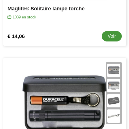
Join the pipe
Vêtements de sport
Maglite® Solitaire lampe torche
Kambukka
Sacs
1039
en stock
Lipton
Sécurité, voiture & vélo
€ 14,06
Voir
MagLite
Loisirs, jeux & plein air
Marksman
Vêtements de travail
Marvin's
Mentos
Mepal
MiniMAX
Moleskine