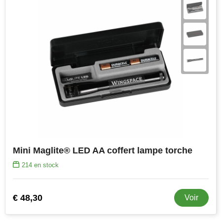
Mini Maglite® LED AA coffert lampe torche
214
en stock
€ 48,30
Voir