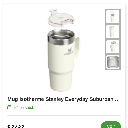
Mug isotherme Stanley Everyday Suburban 473 ml en acier inoxydable recyclé
324
en stock
€ 27,22
Voir