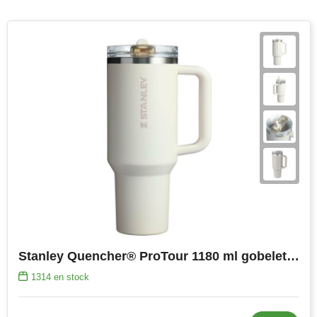
Stanley Quencher® ProTour 1180 ml gobelet à paille isolé en acier inoxydable recyclé
1314
en stock