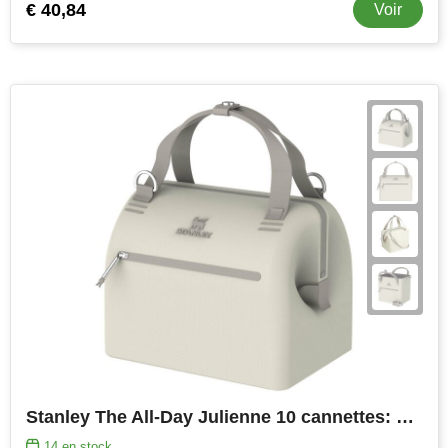
€ 40,84
Voir
Stanley The All-Day Julienne 10 cannettes: mini-sac isotherme en aluminium recyclé
14
en stock