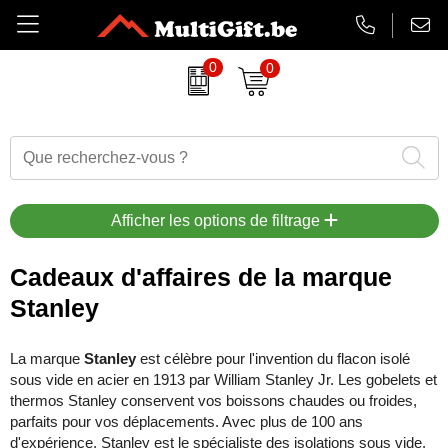
0
0
Amuse
Textiles de Bain
Cadeaux d'affaires durables
Impression de briquets
Trousse de premiers secours
Chocolat Barry Callebaut
Articles de boisson
Cadeaux de fin d'année
Articles anti-stress
Gadgets
Belkin
Parapluies
Nourriture et boissons
Textiles de bain & serviettes
Casques audio & enceintes
Afficher les options de filtrage
BrandCharger
Vêtements
Articles de fête
Stylos & fournitures de bureau
Cordons & porte-clés tour de cou
Cadeaux d'affaires de la marque
Stanley
CamelBak
Sacs
Halloween
Bidons & bouteilles d'eau
Chargeurs
Case Logic
Articles de papeterie
Cadeaux d'affaires de Noël
Gadgets, ordinateurs & USB
Sacs en papier
La marque
Stanley
est célèbre pour l'invention du flacon isolé
sous vide en acier en 1913 par William Stanley Jr. Les gobelets et
Charles Dickens
Plage
Montres, horloges & stations météo
Batteries externes
thermos Stanley conservent vos boissons chaudes ou froides,
parfaits pour vos déplacements. Avec plus de 100 ans
Cricket
Cadeaux d’affaires de luxe
Maison, jardin & cuisine
Bonbons
d'expérience, Stanley est le spécialiste des isolations sous vide.