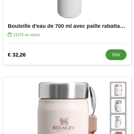
Bouteille d'eau de 700 ml avec paille rabattable Stanley IceFlow™ 2.0
11475
en stock
€ 32,26
Voir