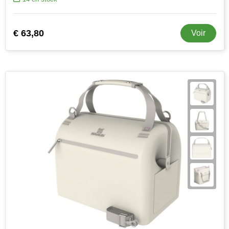
€ 63,80
Voir