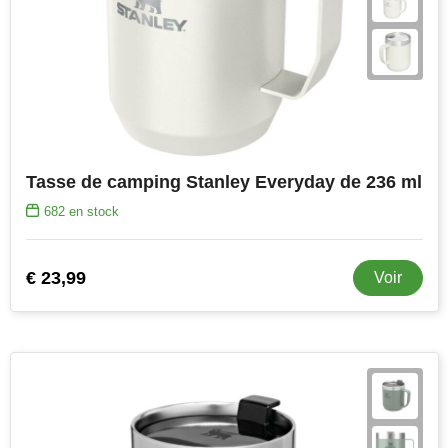
Stanley
Stilolinea
STORMaxi
Swiss Peak
Tasse de camping Stanley Everyday de 236 ml
TACX
682
en stock
The One Towelling
€ 23,99
Voir
Victorinox
Vinga
Waterman