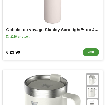
NoStress
Ocean Bottle
Orrefors
Gobelet de voyage Stanley AeroLight™ de 470 ml
Parker pennen
2259
en stock
Peekay
€ 23,99
Voir
Philips
Retulp
Senator
Skross
Sophie Muval