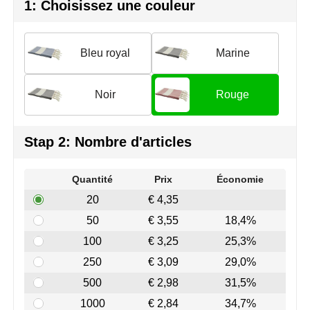
Join the pipe
Vêtements de sport
1: Choisissez une couleur
Kambukka
Sacs
Bleu royal
Marine
Lipton
Sécurité, voiture & vélo
Noir
Rouge
MagLite
Loisirs, jeux & plein air
Marksman
Vêtements de travail
Stap 2: Nombre d'articles
Marvin's
Quantité
Prix
Économie
Mentos
20
€ 4,35
50
€ 3,55
18,4%
Mepal
100
€ 3,25
25,3%
MiniMAX
250
€ 3,09
29,0%
500
€ 2,98
31,5%
Moleskine
1000
€ 2,84
34,7%