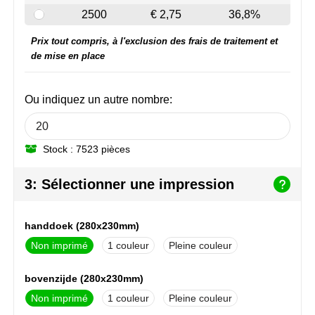
NoStress
2500
€ 2,75
36,8%
Prix tout compris, à l'exclusion des frais de traitement et
Ocean Bottle
de mise en place
Orrefors
Ou indiquez un autre nombre:
Parker pennen
Peekay
Stock : 7523 pièces
Philips
3: Sélectionner une impression
Retulp
handdoek (280x230mm)
Senator
Non imprimé
1
Pleine couleur
Skross
bovenzijde (280x230mm)
Non imprimé
1
Pleine couleur
Sophie Muval