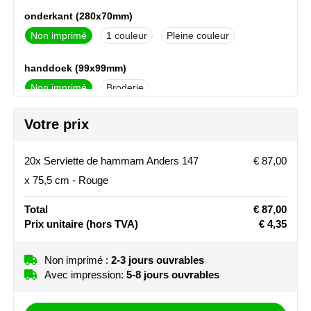
onderkant (280x70mm)
Stanley
Non imprimé
1
Pleine couleur
Stilolinea
handdoek (99x99mm)
STORMaxi
Non imprimé
Broderie
Swiss Peak
bovenzijde (99x99mm)
Votre prix
Non imprimé
Broderie
TACX
20x Serviette de hammam Anders 147
€ 87,00
onderkant (100x50mm)
The One Towelling
x 75,5 cm - Rouge
Non imprimé
Broderie
Total
€ 87,00
Victorinox
Prix unitaire
(hors TVA)
€ 4,35
Vinga
Non imprimé :
2-3 jours ouvrables
Avec impression:
5-8 jours ouvrables
Waterman