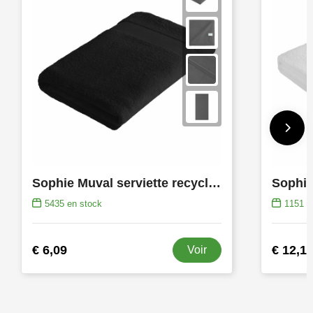
Sophie Muval serviette recyclée 140x70 cm, 450 gr/m²
5435
en stock
1151
e
€ 6,09
€ 12,1
Voir