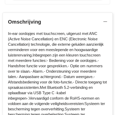
Stanley
Stilolinea
Omschrijving
STORMaxi
In-ear oordopjes met touchscreen, uitgerust met ANC
(Active Noise Cancellation) en ENC (Electronic Noise
Swiss Peak
Cancellation) technologie, die externe geluiden aanzienlijk
verminderen voor een meeslepende en hoogwaardige
TACX
luisterervaring.Inbegrepen zijn een kleuren touchscreen
met meerdere functies:- Bediening voor de oordopjes.-
Handsfree functie voor gesprekken.- Optie om nummers
The One Towelling
over te slaan.- Alarm.- Ondersteuning voor meerdere
talen.- Aanpasbare achtergrond.- Datum weergave.-
Victorinox
Afstandsbediening voor de foto-functie.- Directe toegang tot
spraakassistenten.Met Bluetooth 5.2-verbinding en
Vinga
oplaadbaar via USB Type C -kabel
inbegrepen-.Vervaardigd conform de RoHS-normen en
Waterman
voldoen aan de volgende veiligheidsvereisten:Systeem ter
bescherming tegen oververhitting.Systeem ter
bescherming tegen overbelasting.Systeem ter