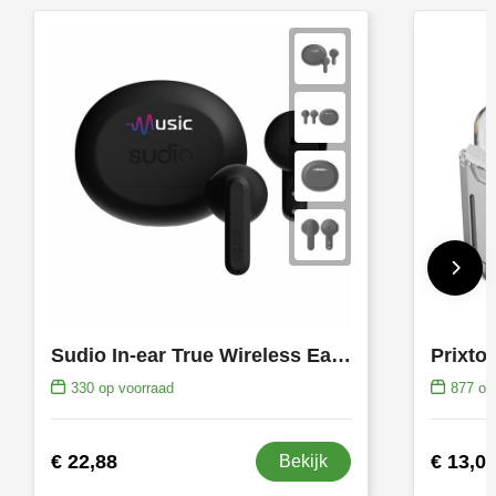
Sudio In-ear True Wireless Earbuds A3 oortjes
Prixto
330
op voorraad
877
op 
€ 22,88
€ 13,0
Bekijk