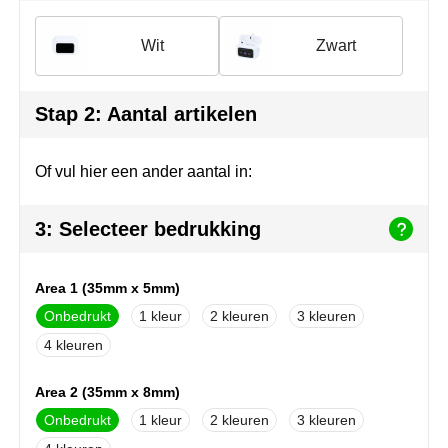
Join the pipe
Sportkleding
Wit
Zwart
Kambukka
Tassen
Lipton
Veiligheid, auto & fiets
Stap 2: Aantal artikelen
MagLite
Vrije tijd, spellen & outdoor
Of vul hier een ander aantal in:
Marksman
Werkkleding & bedrijfskleding
3: Selecteer bedrukking
Marvin's
Mentos
Area 1 (35mm x 5mm)
Onbedrukt
1
2
3
Mepal
4
MiniMAX
Area 2 (35mm x 8mm)
Moleskine
Onbedrukt
1
2
3