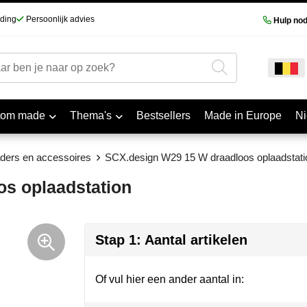
nding
Persoonlijk advies
Hulp nod
tom made
Thema's
Bestsellers
Made in Europe
N
ders en accessoires
SCX.design W29 15 W draadloos oplaadstati
s oplaadstation
Stap 1: Aantal artikelen
Of vul hier een ander aantal in: