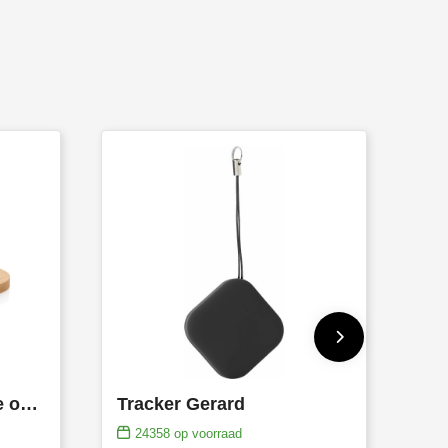
Bamboe 5W draadloze oplader met USB
Tracker Gerard
24358
op voorraad