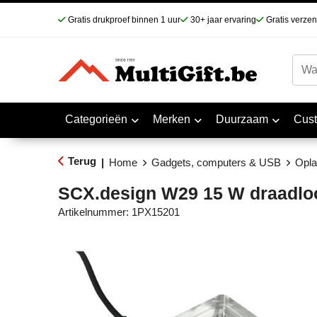
Gratis drukproef binnen 1 uur
30+ jaar ervaring
Gratis verze
Categorieën
Merken
Duurzaam
Cus
Terug
|
Home
Gadgets, computers & USB
Opla
SCX.design W29 15 W draadloo
Artikelnummer:
1PX15201