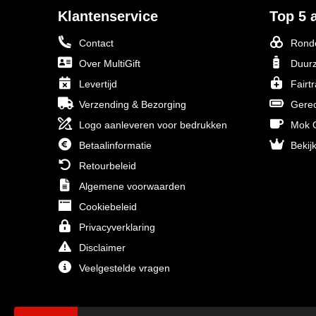
Klantenservice
Top 5 a
Contact
Ronde
Over MultiGift
Duurz
Levertijd
Fairt
Verzending & Bezorging
Gerec
Logo aanleveren voor bedrukken
Mok O
Betaalinformatie
Bekijk
Retourbeleid
Algemene voorwaarden
Cookiebeleid
Privacyverklaring
Disclaimer
Veelgestelde vragen