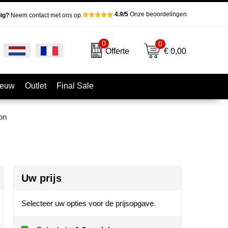
4.9/5
Onze beoordelingen
ig?
Neem contact met ons op.
0
0
€ 0,00
Offerte
ieuw
Outlet
Final Sale
on
Uw prijs
Selecteer uw opties voor de prijsopgave.