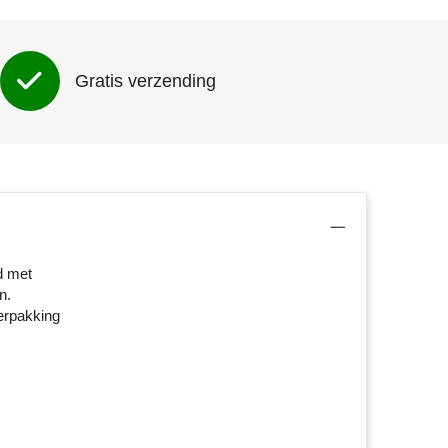
Gratis verzending
d met
n.
erpakking