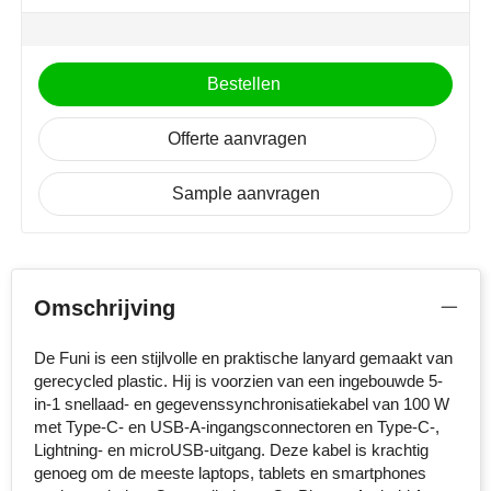
NoStress
Ocean Bottle
Bestellen
Orrefors
Offerte aanvragen
Parker pennen
Sample aanvragen
Peekay
Philips
Omschrijving
Retulp
De Funi is een stijlvolle en praktische lanyard gemaakt van
Senator
gerecycled plastic. Hij is voorzien van een ingebouwde 5-
in-1 snellaad- en gegevenssynchronisatiekabel van 100 W
Skross
met Type-C- en USB-A-ingangsconnectoren en Type-C-,
Lightning- en microUSB-uitgang. Deze kabel is krachtig
Sophie Muval
genoeg om de meeste laptops, tablets en smartphones