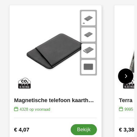
Magnetische telefoon kaarthouder
4328
op voorraad
9995
op
€ 4,07
€ 3,38
Bekijk