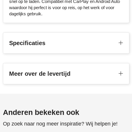
snel op te laden. Compatibel met CarPlay en Android Auto
waardoor hij perfect is voor op reis, op het werk of voor
Stanley
dagelijks gebruik.
Stilolinea
STORMaxi
Specificaties
Swiss Peak
TACX
Meer over de levertijd
The One Towelling
Victorinox
Vinga
Anderen bekeken ook
Waterman
Op zoek naar nog meer inspiratie? Wij helpen je!