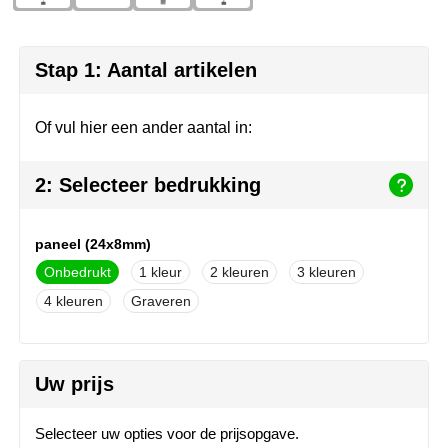
Join the pipe
Sportkleding
Kambukka
Tassen
Stap 1: Aantal artikelen
Lipton
Veiligheid, auto & fiets
Of vul hier een ander aantal in:
MagLite
Vrije tijd, spellen & outdoor
2: Selecteer bedrukking
Marksman
Werkkleding & bedrijfskleding
Marvin's
paneel (24x8mm)
Onbedrukt
1
2
3
Mentos
4
Graveren
Mepal
MiniMAX
Uw prijs
Moleskine
Selecteer uw opties voor de prijsopgave.