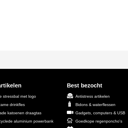
rtikelen
Best bezocht
 stressbal met logo
Antistress artikelen
ame drinkfles
Bidons & waterflessen
rade katoenen draagtas
Gadgets, computers & USB
yclede aluminium powerbank
Goedkope regenponcho's