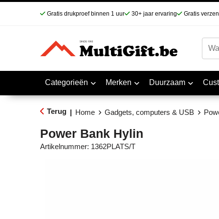
Gratis drukproef binnen 1 uur
30+ jaar ervaring
Gratis verze
Categorieën
Merken
Duurzaam
Cus
Terug
|
Home
Gadgets, computers & USB
Pow
Power Bank Hylin
Artikelnummer:
1362PLATS/T