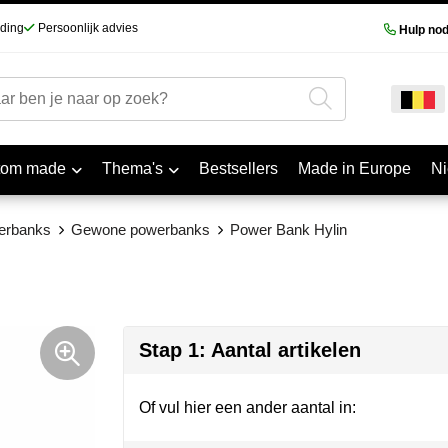
nding
Persoonlijk advies
Hulp nod
tom made
Thema's
Bestsellers
Made in Europe
N
erbanks
Gewone powerbanks
Power Bank Hylin
Stap 1: Aantal artikelen
Of vul hier een ander aantal in: