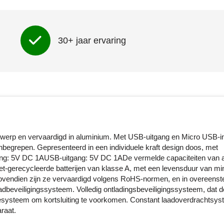
30+ jaar ervaring
twerp en vervaardigd in aluminium. Met USB-uitgang en Micro USB-i
begrepen. Gepresenteerd in een individuele kraft design doos, met
ang: 5V DC 1AUSB-uitgang: 5V DC 1ADe vermelde capaciteiten van a
niet-gerecycleerde batterijen van klasse A, met een levensduur van m
Bovendien zijn ze vervaardigd volgens RoHS-normen, en in overeen
dbeveiligingssysteem. Volledig ontladingsbeveiligingssysteem, dat d
ysteem om kortsluiting te voorkomen. Constant laadoverdrachtsyst
raat.