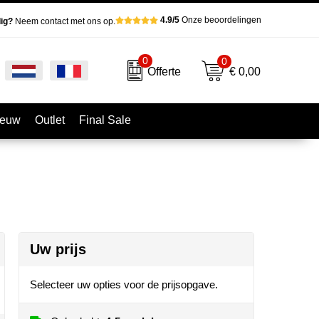
4.9/5
Onze beoordelingen
ig?
Neem contact met ons op.
0
0
€ 0,00
Offerte
ieuw
Outlet
Final Sale
Uw prijs
Selecteer uw opties voor de prijsopgave.