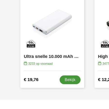
Ultra snelle 10.000 mAh powerbank met PD
3233
op voorraad
347
€ 19,76
€ 12,
Bekijk