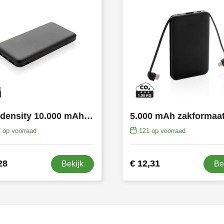
High density 10.000 mAh zakformaat powerbank
7
op voorraad
121
op voorraad
28
€ 12,31
Bekijk
Be