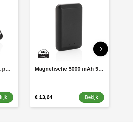
5.000 mAh zakformaat powerbank met geïntegreerde kabels
Magnetische 5000 mAh 5W draadloze powerbank
€ 13,64
kijk
Bekijk