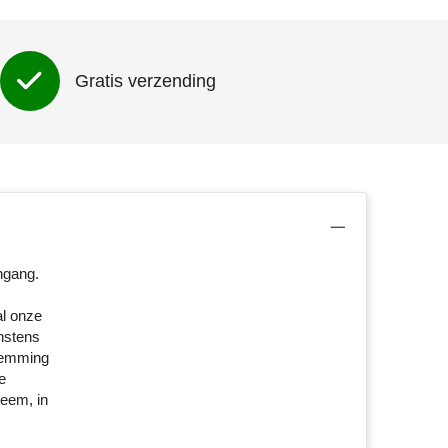
Gratis verzending
ngang.
l onze
instens
stemming
e
eem, in