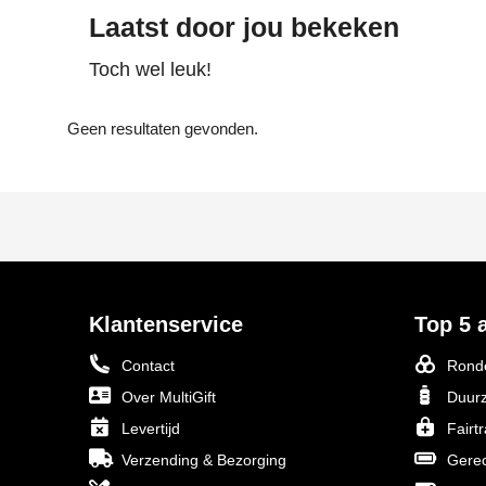
Laatst door jou bekeken
Toch wel leuk!
Geen resultaten gevonden.
Klantenservice
Top 5 a
Contact
Ronde
Over MultiGift
Duurz
Levertijd
Fairt
Verzending & Bezorging
Gerec