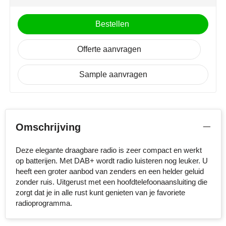
NoStress
Bestellen
Ocean Bottle
Offerte aanvragen
Orrefors
Sample aanvragen
Parker pennen
Peekay
Philips
Omschrijving
Retulp
Deze elegante draagbare radio is zeer compact en werkt
op batterijen. Met DAB+ wordt radio luisteren nog leuker. U
Senator
heeft een groter aanbod van zenders en een helder geluid
zonder ruis. Uitgerust met een hoofdtelefoonaansluiting die
zorgt dat je in alle rust kunt genieten van je favoriete
Skross
radioprogramma.
Sophie Muval