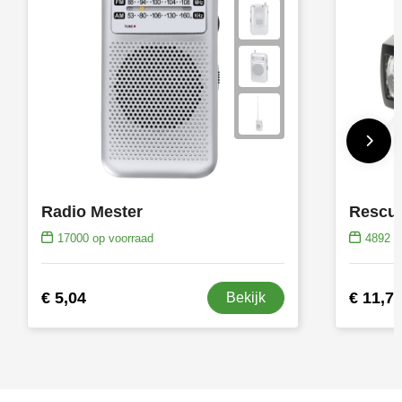
Radio Mester
17000
op voorraad
4892
op
€ 5,04
€ 11,7
Bekijk