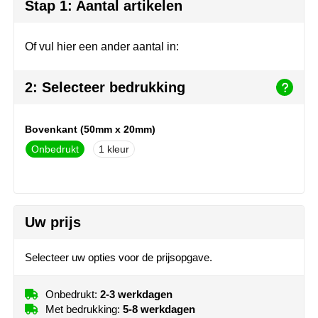
Join the pipe
Sportkleding
Stap 1: Aantal artikelen
Kambukka
Tassen
Of vul hier een ander aantal in:
Lipton
Veiligheid, auto & fiets
2: Selecteer bedrukking
MagLite
Vrije tijd, spellen & outdoor
Bovenkant (50mm x 20mm)
Marksman
Werkkleding & bedrijfskleding
Onbedrukt
1
Marvin's
Mentos
Uw prijs
Mepal
Selecteer uw opties voor de prijsopgave.
MiniMAX
Onbedrukt:
2-3 werkdagen
Moleskine
Met bedrukking:
5-8 werkdagen