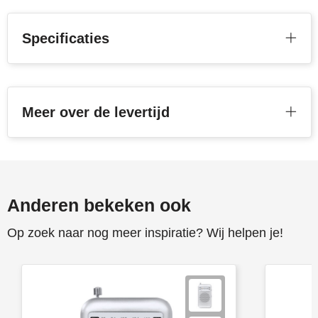
Stanley
Specificaties
Stilolinea
STORMaxi
Meer over de levertijd
Swiss Peak
TACX
The One Towelling
Anderen bekeken ook
Victorinox
Op zoek naar nog meer inspiratie? Wij helpen je!
Vinga
Waterman