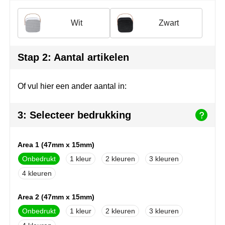
Join the pipe
Sportkleding
Wit
Zwart
Kambukka
Tassen
Lipton
Veiligheid, auto & fiets
Stap 2: Aantal artikelen
MagLite
Vrije tijd, spellen & outdoor
Of vul hier een ander aantal in:
Marksman
Werkkleding & bedrijfskleding
3: Selecteer bedrukking
Marvin's
Mentos
Area 1 (47mm x 15mm)
Onbedrukt
1
2
3
Mepal
4
MiniMAX
Area 2 (47mm x 15mm)
Moleskine
Onbedrukt
1
2
3