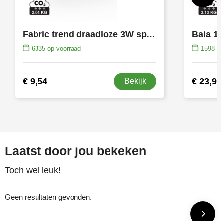
Fabric trend draadloze 3W speaker
Baia 1
6335
op voorraad
1598
op
€ 9,54
€ 23,9
Bekijk
Laatst door jou bekeken
Toch wel leuk!
Geen resultaten gevonden.