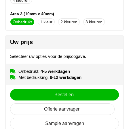
4
NoStress
Area 3 (10mm x 40mm)
Ocean Bottle
Onbedrukt
1
2
3
4
Orrefors
Uw prijs
Parker pennen
Selecteer uw opties voor de prijsopgave.
Peekay
Philips
Onbedrukt:
4-5 werkdagen
Met bedrukking:
8-12 werkdagen
Retulp
Bestellen
Senator
Offerte aanvragen
Skross
Sample aanvragen
Sophie Muval