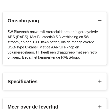
Stanley
Stilolinea
Omschrijving
STORMaxi
5W Bluetooth-ontwerp® stereoluidspreker in gerecyclede
ABS (RABS). Met Bluetooth® 5.3-verbinding en 5W
Swiss Peak
stroom, en een 1200 mAh batterij via de meegeleverde
USB-Type C-kabel. Met de AAN/UIT-knop en
TACX
volumeregelaars. Hij heeft een draaggreep met een retro
ontwerp. Bevat het kenmerkende RABS-logo.
The One Towelling
Victorinox
Specificaties
Vinga
Waterman
Meer over de levertijd