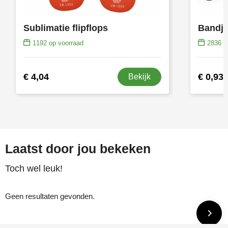
Sublimatie flipflops
Bandje
1192
op voorraad
2836
op
€ 4,04
€ 0,93
Bekijk
Laatst door jou bekeken
Toch wel leuk!
Geen resultaten gevonden.