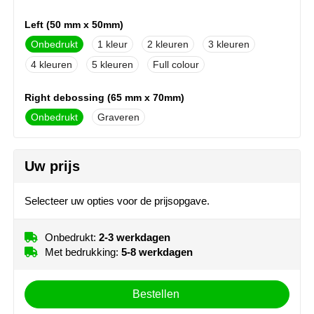
NoStress
Left (50 mm x 50mm)
Ocean Bottle
Onbedrukt
1
2
3
4
5
Full colour
Orrefors
Right debossing (65 mm x 70mm)
Parker pennen
Onbedrukt
Graveren
Peekay
Left debossing (65 mm x 70mm)
Uw prijs
Onbedrukt
Graveren
Philips
Selecteer uw opties voor de prijsopgave.
Retulp
Senator
Onbedrukt:
2-3 werkdagen
Met bedrukking:
5-8 werkdagen
Skross
Bestellen
Sophie Muval