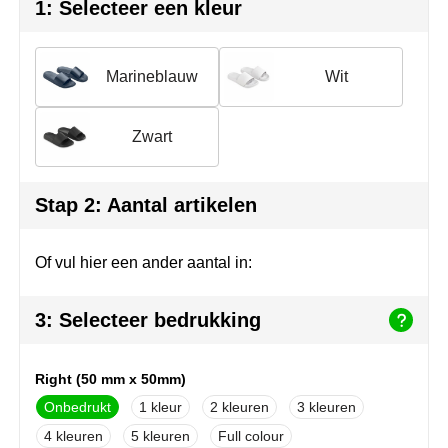
Join the pipe
Sportkleding
1: Selecteer een kleur
Kambukka
Tassen
Marineblauw
Wit
Lipton
Veiligheid, auto & fiets
Zwart
MagLite
Vrije tijd, spellen & outdoor
Marksman
Werkkleding & bedrijfskleding
Stap 2: Aantal artikelen
Marvin's
Of vul hier een ander aantal in:
Mentos
3: Selecteer bedrukking
Mepal
MiniMAX
Right (50 mm x 50mm)
Onbedrukt
1
2
3
Moleskine
4
5
Full colour