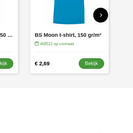
BS Evolution t-shirt, 150 gr/m²
BS Moon t-shirt, 150 gr/m²
468512
op voorraad
€ 2,69
kijk
Bekijk