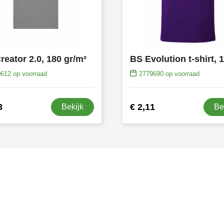
reator 2.0, 180 gr/m²
0612
op voorraad
2779690
op voorraad
3
€ 2,11
Bekijk
Be