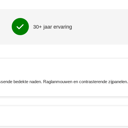
Onbedrukt
1
2
3
4
5
impact volledige voorzijde (200x280mm)
30+ jaar ervaring
Onbedrukt
1
Full colour
impact hoog op de achterzijde
(200x320mm)
Onbedrukt
1
2
3
4
5
ssende bedekte naden. Raglanmouwen en contrasterende zijpanelen.
impact hoog op de achterzijde
(200x280mm)
Onbedrukt
1
Full colour
rechter bicep (100x100mm)
Onbedrukt
1
2
3
4
5