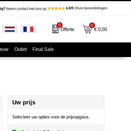
4.8/5
Onze beoordelingen
ig?
Neem contact met ons op.
0
0
€ 0,00
Offerte
ieuw
Outlet
Final Sale
Uw prijs
Selecteer uw opties voor de prijsopgave.