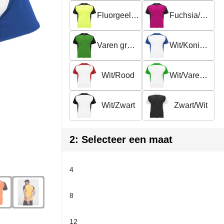
Fluorgeel/Zwart
Fuchsia/Zwart
Varen groen/Wit
Wit/Koningsblauw
Wit/Rood
Wit/Varen groen
Wit/Zwart
Zwart/Wit
2: Selecteer een maat
4
8
12