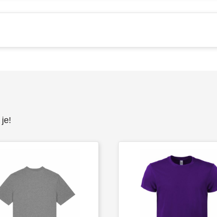
Full colour
linker bicep (100x100mm)
Onbedrukt
1
2
3
4
5
Full colour
hoog op de achterzijde (100x80mm)
Onbedrukt
Full colour
je!