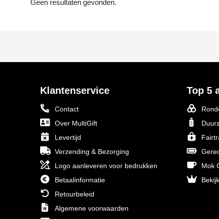
Geen resultaten gevonden.
Klantenservice
Top 5 a
Contact
Ronde
Over MultiGift
Duurz
Levertijd
Fairt
Verzending & Bezorging
Gerec
Logo aanleveren voor bedrukken
Mok O
Betaalinformatie
Bekijk
Retourbeleid
Algemene voorwaarden