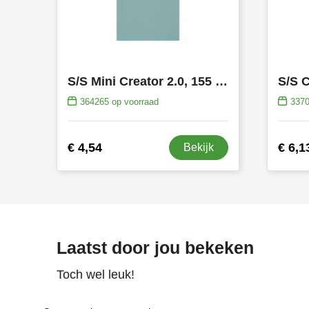
S/S Mini Creator 2.0, 155 gr/m²
S/S C
364265
op voorraad
337
€ 4,54
€ 6,1
Bekijk
Laatst door jou bekeken
Toch wel leuk!