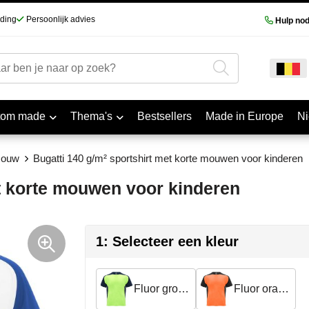
nding
Persoonlijk advies
Hulp nod
tom made
Thema's
Bestsellers
Made in Europe
N
mouw
Bugatti 140 g/m² sportshirt met korte mouwen voor kinderen
et korte mouwen voor kinderen
1: Selecteer een kleur
Fluor groen/Marineblauw
Fluor oranje/Zwart