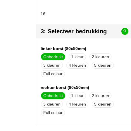
16
3: Selecteer bedrukking
linker borst (80x50mm)
Onbedrukt
1
2
3
4
5
Full colour
rechter borst (80x50mm)
Onbedrukt
1
2
3
4
5
Full colour
impact volledige voorzijde (200x320mm)