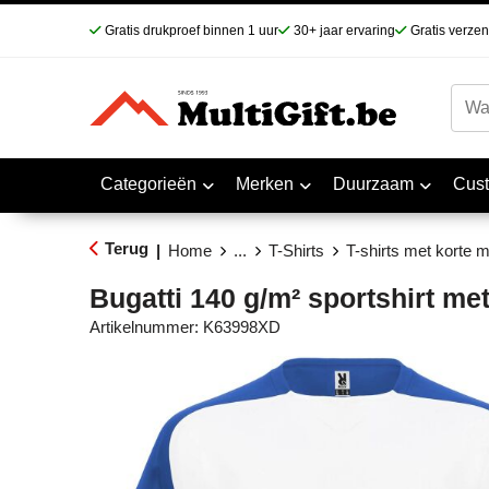
Gratis drukproef binnen 1 uur
30+ jaar ervaring
Gratis verze
Categorieën
Merken
Duurzaam
Cus
Terug
|
Home
...
T-Shirts
T-shirts met korte 
Bugatti 140 g/m² sportshirt m
Artikelnummer:
K63998XD