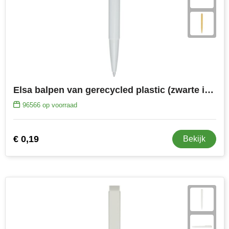
Stanley
Stilolinea
STORMaxi
Swiss Peak
Elsa balpen van gerecycled plastic (zwarte inkt)
96566
op voorraad
TACX
The One Towelling
€ 0,19
Bekijk
Victorinox
Vinga
Waterman