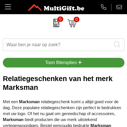
0
0
Amuse
Badtextiel
Duurzame relatiegeschenken
Aanstekers bedrukken
EHBO sets
Barry Callebaut chocolade
Drinkwaren
Eindejaarsgeschenken
Antistress artikelen
Gadgets
Belkin
Paraplu's
Eten en drinken
Badtextiel & handdoeken
Koptelefoons & speakers
Toon filteropties
BrandCharger
Kleding
Feestartikelen
Balpennen & Schrijfwaren
Lanyards & keycords
Relatiegeschenken van het merk
Marksman
CamelBak
Tassen
Halloween
Bidons & drinkflessen
Opladers
Case Logic
Schrijfwaren
Kerst relatiegeschenken
Gadgets, computers & USB
Papieren tassen
Met een
Marksman
relatiegeschenk komt u altijd goed voor de
dag. Deze populaire relatiegeschenken zijn perfect te bedrukken
Charles Dickens
Lente
Horloges, klokken & weerstations
Powerbanks
met uw logo. Of het nu gaat om gereedschap of accessoires,
Marksman
biedt producten die uw merk uitstekend
Cricket
Luxe relatiegeschenken
Huis, tuin & keuken
Snoepjes
vertegenwoordigen. Bestel eenvoudig bedrukte
Marksman