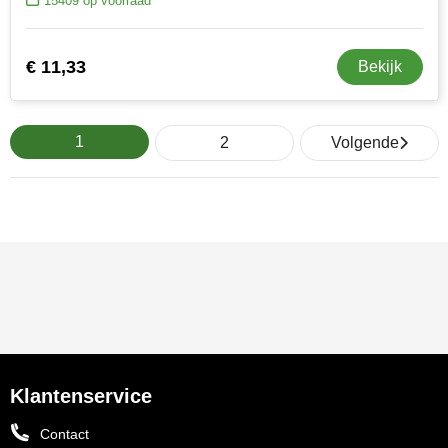
15409
op voorraad
€ 11,33
Bekijk
1
2
Volgende
Klantenservice
Contact