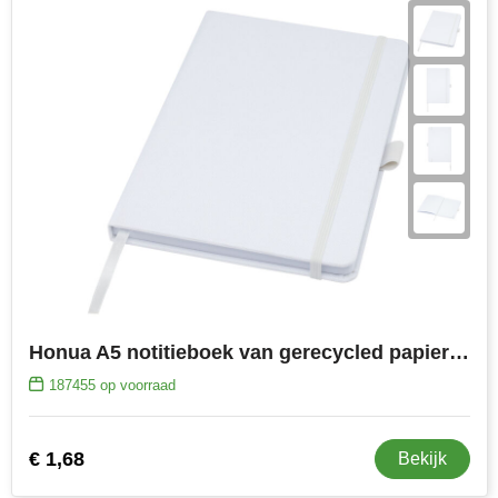
Honua A5 notitieboek van gerecycled papier met gerecyclede PET cover
187455
op voorraad
€ 1,68
Bekijk