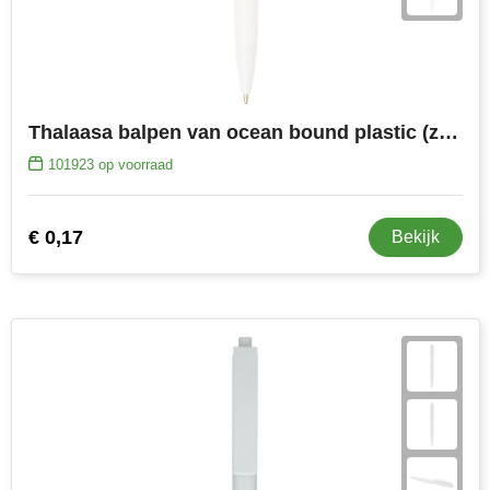
NoStress
Ocean Bottle
Orrefors
Thalaasa balpen van ocean bound plastic (zwarte inkt)
101923
op voorraad
Parker pennen
Peekay
€ 0,17
Bekijk
Philips
Retulp
Senator
Skross
Sophie Muval