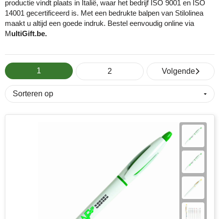
productie vindt plaats in Italië, waar het bedrijf ISO 9001 en ISO
14001 gecertificeerd is. Met een bedrukte balpen van Stilolinea
Eco Bottle
Pasen
Kantoorartikelen
Sublimatie artikelen
maakt u altijd een goede indruk. Bestel eenvoudig online via
M
ultiGift.be.
Elevate
Sinterklaas
Lampen & gereedschap
USB Sticks bedrukken
Fairtrade
Voetbal EK & WK fanartikelen
Mokken, glazen & keramiek
Veiligheidsartikelen
1
2
Volgende
Falcone
Zomer
Paraplu's
Overige artikelen
Falconetti
Persoonlijke verzorging
Fraenck
Promotiekleding
Grundig
Sleutelhangers & lanyards
HARIBO
Reisbenodigdheden
Herr Bert Antistress
Snoepgoed