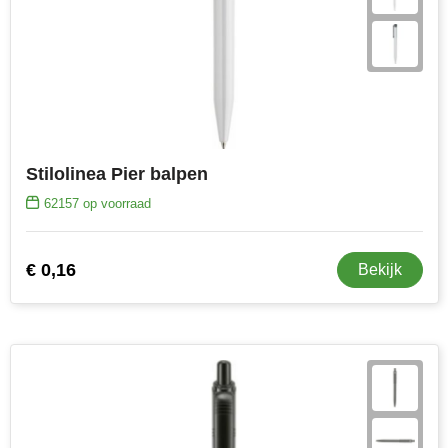
NoStress
Ocean Bottle
Orrefors
Parker pennen
Stilolinea Pier balpen
Peekay
62157
op voorraad
Philips
€ 0,16
Bekijk
Retulp
Senator
Skross
Sophie Muval