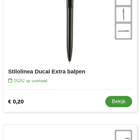
Stanley
Stilolinea
STORMaxi
Swiss Peak
TACX
Stilolinea Ducal Extra balpen
The One Towelling
15252
op voorraad
Victorinox
€ 0,20
Bekijk
Vinga
Waterman