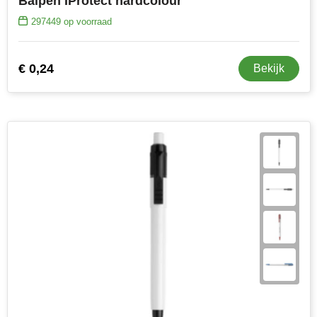
Balpen IProtect hardcolour
297449
op voorraad
€ 0,24
Bekijk