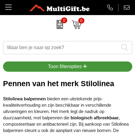
0
0
Amuse
Badtextiel
Duurzame relatiegeschenken
Aanstekers bedrukken
EHBO sets
Barry Callebaut chocolade
Drinkwaren
Eindejaarsgeschenken
Antistress artikelen
Gadgets
Belkin
Paraplu's
Eten en drinken
Badtextiel & handdoeken
Koptelefoons & speakers
Toon filteropties
BrandCharger
Kleding
Feestartikelen
Balpennen & Schrijfwaren
Lanyards & keycords
Pennen van het merk Stilolinea
CamelBak
Tassen
Halloween
Bidons & drinkflessen
Opladers
Stilolinea balpennen
bieden een uitstekende prijs-
kwaliteitverhouding en zijn beschikbaar in verschillende
Case Logic
Schrijfwaren
Kerst relatiegeschenken
Gadgets, computers & USB
Papieren tassen
uitvoeringen en kleuren. Het merk legt de nadruk op
duurzaamheid, met balpennen die
biologisch afbreekbaar,
Charles Dickens
Lente
Horloges, klokken & weerstations
Powerbanks
composteerbaar en antibacterieel zijn. Bij aankoop van Stilolinea
balpennen steunt u ook de aanplant van nieuwe bomen. De
Cricket
Luxe relatiegeschenken
Huis, tuin & keuken
Snoepjes