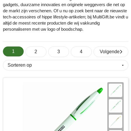
gadgets, duurzame innovaties en originele weggevers die net op
de markt zijn verschenen. Of u nu op zoek bent naar de nieuwste
Eco Bottle
Pasen
Kantoorartikelen
Sublimatie artikelen
tech-accessoires of hippe lifestyle-artikelen; bij MultiGift.be vindt u
altijd de meest recente producten die wij vakkundig
Elevate
Sinterklaas
Lampen & gereedschap
USB Sticks bedrukken
personaliseren met uw logo of boodschap.
Fairtrade
Voetbal EK & WK fanartikelen
Mokken, glazen & keramiek
Veiligheidsartikelen
1
Falcone
Zomer
Paraplu's
Overige artikelen
2
3
4
Volgende
Falconetti
Persoonlijke verzorging
Fraenck
Promotiekleding
Grundig
Sleutelhangers & lanyards
HARIBO
Reisbenodigdheden
Herr Bert Antistress
Snoepgoed