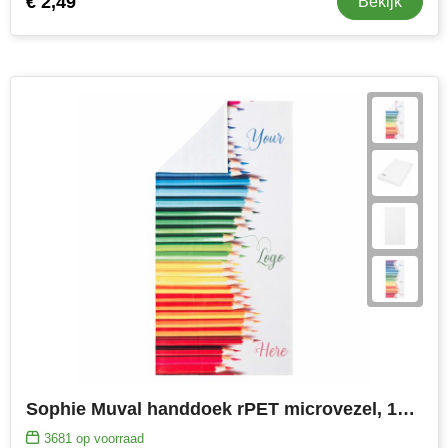
€ 2,49
Bekijk
Sophie Muval handdoek rPET microvezel, 140x70cm, 250 gr/m²
3681
op voorraad