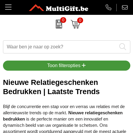
0
0
Amuse
Badtextiel
Duurzame relatiegeschenken
Aanstekers bedrukken
EHBO sets
Barry Callebaut chocolade
Drinkwaren
Eindejaarsgeschenken
Antistress artikelen
Gadgets
Belkin
Paraplu's
Eten en drinken
Badtextiel & handdoeken
Koptelefoons & speakers
Toon filteropties
BrandCharger
Kleding
Feestartikelen
Balpennen & Schrijfwaren
Lanyards & keycords
Nieuwe Relatiegeschenken
Bedrukken | Laatste Trends
CamelBak
Tassen
Halloween
Bidons & drinkflessen
Opladers
Case Logic
Schrijfwaren
Kerst relatiegeschenken
Gadgets, computers & USB
Papieren tassen
Blijf de concurrentie een stap voor en verras uw relaties met de
allernieuwste trends op de markt.
Nieuwe relatiegeschenken
Charles Dickens
Lente
Horloges, klokken & weerstations
Powerbanks
bedrukken
is de perfecte manier om een innovatief en
dynamisch beeld van uw organisatie te schetsen. Ons
Cricket
Luxe relatiegeschenken
Huis, tuin & keuken
Snoepjes
assortiment wordt voortdurend aangevuld met de meest actuele