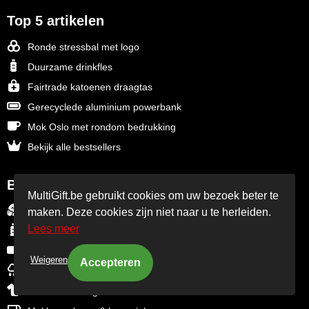
Top 5 artikelen
Ronde stressbal met logo
Duurzame drinkfles
Fairtrade katoenen draagtas
Gerecyclede aluminium powerbank
Mok Oslo met rondom bedrukking
Bekijk alle bestsellers
Best bezocht
MultiGift.be gebruikt cookies om uw bezoek beter te
Antistress artikelen
maken. Deze cookies zijn niet naar u te herleiden.
Lees meer
Bidons & waterflessen
Gadgets, computers & USB
Weigeren
Goedkope regenponcho's
Promotiekleding