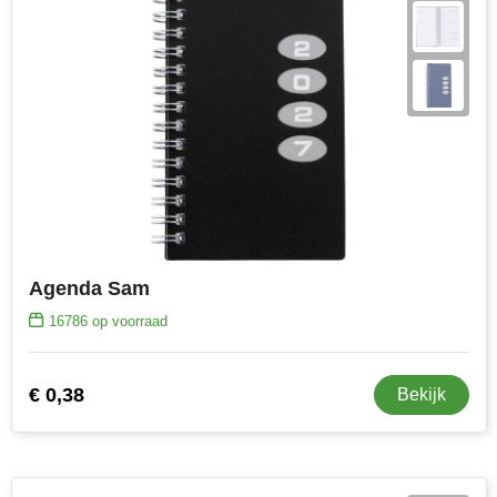
Stanley
Stilolinea
STORMaxi
Swiss Peak
TACX
Agenda Sam
The One Towelling
16786
op voorraad
Victorinox
Vinga
€ 0,38
Bekijk
Waterman