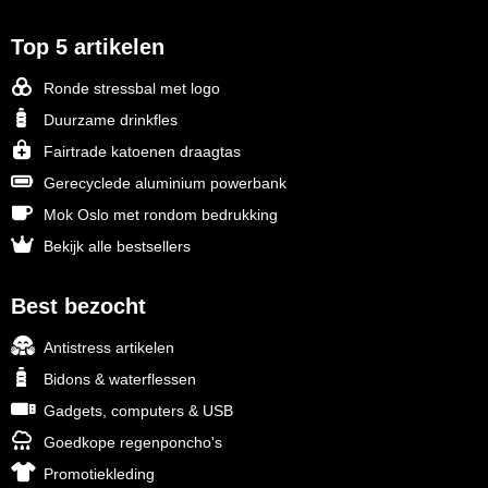
Stanley
Top 5 artikelen
Stilolinea
Ronde stressbal met logo
Duurzame drinkfles
STORMaxi
Fairtrade katoenen draagtas
Swiss Peak
Gerecyclede aluminium powerbank
Mok Oslo met rondom bedrukking
TACX
Bekijk alle bestsellers
The One Towelling
Best bezocht
Victorinox
Antistress artikelen
Bidons & waterflessen
Vinga
Gadgets, computers & USB
Waterman
Goedkope regenponcho's
Promotiekleding