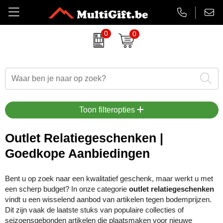
0
0
Amuse
Badtextiel
Duurzame relatiegeschenken
Aanstekers bedrukken
EHBO sets
Barry Callebaut chocolade
Drinkwaren
Eindejaarsgeschenken
Antistress artikelen
Gadgets
Belkin
Paraplu's
Eten en drinken
Badtextiel & handdoeken
Koptelefoons & speakers
Toon filteropties
BrandCharger
Kleding
Feestartikelen
Balpennen & Schrijfwaren
Lanyards & keycords
Outlet Relatiegeschenken |
Goedkope Aanbiedingen
CamelBak
Tassen
Halloween
Bidons & drinkflessen
Opladers
Case Logic
Schrijfwaren
Kerst relatiegeschenken
Gadgets, computers & USB
Papieren tassen
Bent u op zoek naar een kwalitatief geschenk, maar werkt u met
een scherp budget? In onze categorie
outlet relatiegeschenken
Charles Dickens
Lente
Horloges, klokken & weerstations
Powerbanks
vindt u een wisselend aanbod van artikelen tegen bodemprijzen.
Dit zijn vaak de laatste stuks van populaire collecties of
Cricket
Luxe relatiegeschenken
Huis, tuin & keuken
Snoepjes
seizoensgebonden artikelen die plaatsmaken voor nieuwe