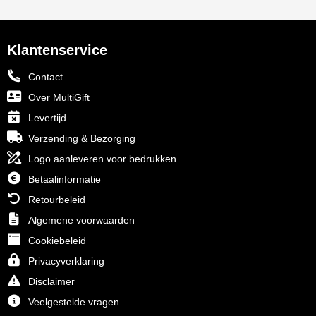
NoStress
Ocean Bottle
Klantenservice
Orrefors
Contact
Over MultiGift
Parker pennen
Levertijd
Verzending & Bezorging
Peekay
Logo aanleveren voor bedrukken
Philips
Betaalinformatie
Retourbeleid
Retulp
Algemene voorwaarden
Senator
Cookiebeleid
Privacyverklaring
Skross
Disclaimer
Veelgestelde vragen
Sophie Muval