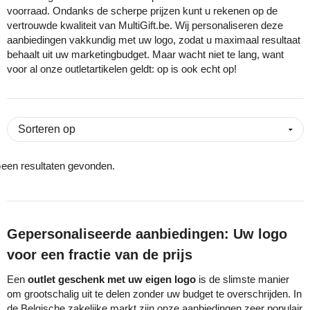
voorraad. Ondanks de scherpe prijzen kunt u rekenen op de
vertrouwde kwaliteit van MultiGift.be. Wij personaliseren deze
Eco Bottle
Pasen
Kantoorartikelen
Sublimatie artikelen
aanbiedingen vakkundig met uw logo, zodat u maximaal resultaat
behaalt uit uw marketingbudget. Maar wacht niet te lang, want
Elevate
Sinterklaas
Lampen & gereedschap
USB Sticks bedrukken
voor al onze outletartikelen geldt: op is ook echt op!
Fairtrade
Voetbal EK & WK fanartikelen
Mokken, glazen & keramiek
Veiligheidsartikelen
Falcone
Zomer
Paraplu's
Overige artikelen
Falconetti
Persoonlijke verzorging
een resultaten gevonden.
Fraenck
Promotiekleding
Grundig
Sleutelhangers & lanyards
Gepersonaliseerde aanbiedingen: Uw logo
HARIBO
Reisbenodigdheden
voor een fractie van de prijs
Een
outlet geschenk met uw eigen logo
is de slimste manier
Herr Bert Antistress
Snoepgoed
om grootschalig uit te delen zonder uw budget te overschrijden. In
de Belgische zakelijke markt zijn onze aanbiedingen zeer populair