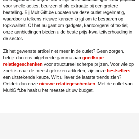
Join the pipe
Sportkleding
voor snelle acties, beurzen of als extraatje bij een grotere
bestelling. Bij MultiGift.be updaten we deze outlet regelmatig,
Kambukka
Tassen
waardoor u telkens nieuwe kansen krijgt om te besparen op
topkwaliteit. Of het nu gaat om gadgets, kantoorgerei of textiel;
Lipton
Veiligheid, auto & fiets
onze aanbiedingen bieden u de beste prijs-kwaliteitverhouding in
de sector.
MagLite
Vrije tijd, spellen & outdoor
Zit het gewenste artikel niet meer in de outlet? Geen zorgen,
bekijk dan ons uitgebreide gamma aan
goedkope
Marksman
Werkkleding & bedrijfskleding
relatiegeschenken
voor structureel scherpe prijzen. Voor wie op
zoek is naar de meest gekozen artikelen, zijn onze
bestsellers
Marvin's
een uitstekende keuze. Wilt u liever de laatste trends zien?
Ontdek dan onze
nieuwe relatiegeschenken
. Met de outlet van
Mentos
MultiGift.be haalt u het meeste uit uw budget.
Mepal
MiniMAX
Moleskine