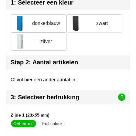
Join the pipe
Sportkleding
1: Selecteer een kleur
Kambukka
Tassen
donkerblauw
zwart
Lipton
Veiligheid, auto & fiets
zilver
MagLite
Vrije tijd, spellen & outdoor
Marksman
Werkkleding & bedrijfskleding
Stap 2: Aantal artikelen
Marvin's
Of vul hier een ander aantal in:
Mentos
3: Selecteer bedrukking
Mepal
MiniMAX
Zijde 1 (23x55 mm)
Onbedrukt
Full colour
Moleskine