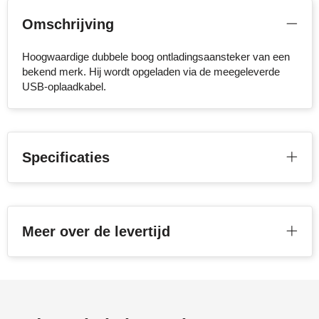
Stanley
Omschrijving
Stilolinea
Hoogwaardige dubbele boog ontladingsaansteker van een
bekend merk. Hij wordt opgeladen via de meegeleverde
STORMaxi
USB-oplaadkabel.
Swiss Peak
TACX
Specificaties
The One Towelling
Victorinox
Meer over de levertijd
Vinga
Waterman