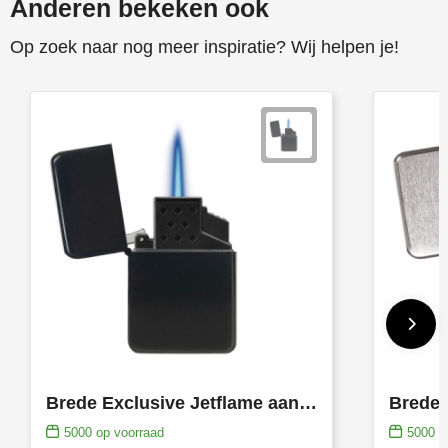
Anderen bekeken ook
Op zoek naar nog meer inspiratie? Wij helpen je!
Brede Exclusive Jetflame aansteker mat zwart met kap, navulbaar
5000
op voorraad
5000
op