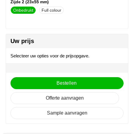
Zijde 2 (23x55 mm)
NoStress
Onbedrukt
Full colour
Ocean Bottle
Orrefors
Uw prijs
Parker pennen
Selecteer uw opties voor de prijsopgave.
Peekay
Philips
Bestellen
Retulp
Offerte aanvragen
Senator
Sample aanvragen
Skross
Sophie Muval