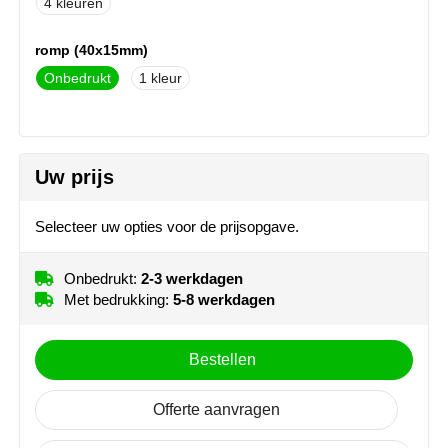
4
NoStress
romp (40x15mm)
Ocean Bottle
Onbedrukt
1
Orrefors
Parker pennen
Uw prijs
Peekay
Selecteer uw opties voor de prijsopgave.
Philips
Onbedrukt:
2-3 werkdagen
Retulp
Met bedrukking:
5-8 werkdagen
Senator
Bestellen
Skross
Offerte aanvragen
Sophie Muval