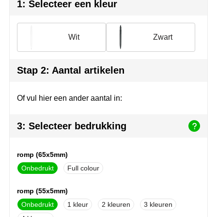
Join the pipe
Sportkleding
1: Selecteer een kleur
Kambukka
Tassen
Wit
Zwart
Lipton
Veiligheid, auto & fiets
MagLite
Vrije tijd, spellen & outdoor
Stap 2: Aantal artikelen
Marksman
Werkkleding & bedrijfskleding
Of vul hier een ander aantal in:
Marvin's
3: Selecteer bedrukking
Mentos
romp (65x5mm)
Mepal
Onbedrukt
Full colour
MiniMAX
romp (55x5mm)
Moleskine
Onbedrukt
1
2
3