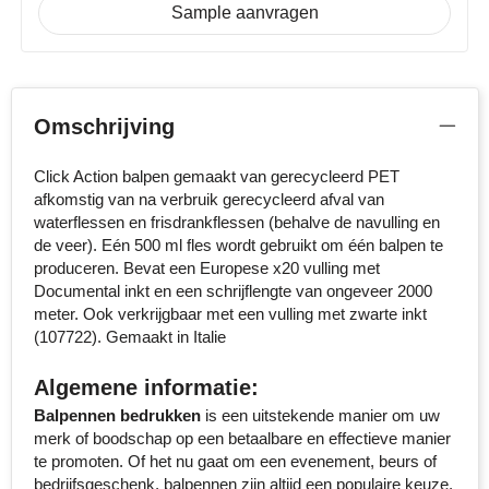
Sample aanvragen
Stanley
Stilolinea
Omschrijving
STORMaxi
Click Action balpen gemaakt van gerecycleerd PET
Swiss Peak
afkomstig van na verbruik gerecycleerd afval van
waterflessen en frisdrankflessen (behalve de navulling en
TACX
de veer). Eén 500 ml fles wordt gebruikt om één balpen te
produceren. Bevat een Europese x20 vulling met
The One Towelling
Documental inkt en een schrijflengte van ongeveer 2000
meter. Ook verkrijgbaar met een vulling met zwarte inkt
Victorinox
(107722). Gemaakt in Italie
Vinga
Algemene informatie:
Balpennen bedrukken
is een uitstekende manier om uw
Waterman
merk of boodschap op een betaalbare en effectieve manier
te promoten. Of het nu gaat om een evenement, beurs of
bedrijfsgeschenk, balpennen zijn altijd een populaire keuze.