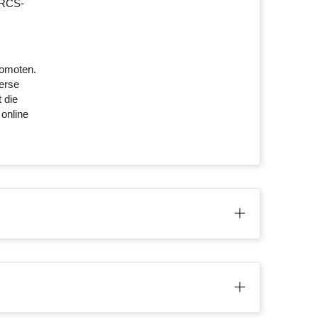
 RCS-
romoten.
verse
 die
 online