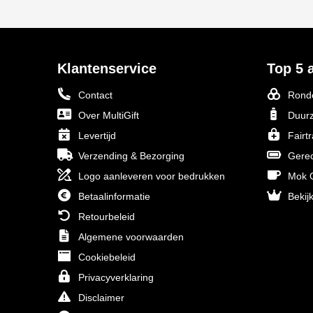
Klantenservice
Top 5 a
Contact
Ronde
Over MultiGift
Duurz
Levertijd
Fairt
Verzending & Bezorging
Gerec
Logo aanleveren voor bedrukken
Mok O
Betaalinformatie
Bekijk
Retourbeleid
Algemene voorwaarden
Cookiebeleid
Privacyverklaring
Disclaimer