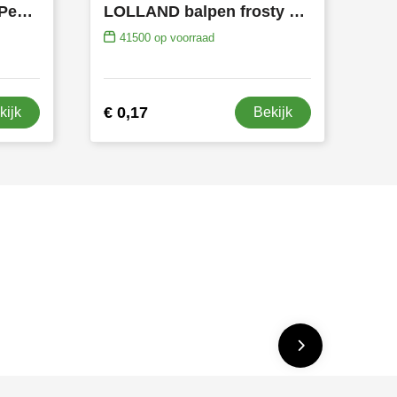
LOLLAND balpen HC Peekay SALE
LOLLAND balpen frosty Peekay SALE
41500
op voorraad
€ 0,17
kijk
Bekijk