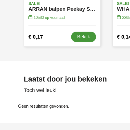
SALE!
SALE!
ARRAN balpen Peekay SALE
10580
op voorraad
229
€ 0,17
€ 0,1
Bekijk
Laatst door jou bekeken
Toch wel leuk!
Geen resultaten gevonden.