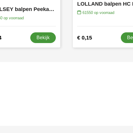
WHALSEY balpen Peekay SALE
61550
op voorraad
50
op voorraad
4
€ 0,15
Bekijk
Be