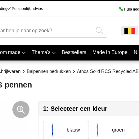
nding
Persoonlijk advies
Hulp nod
tom made
Thema's
Bestsellers
Made in Europe
N
hrijfwaren
Balpennen bedrukken
Athos Solid RCS Recycled A
S pennen
1: Selecteer een kleur
blauw
groen