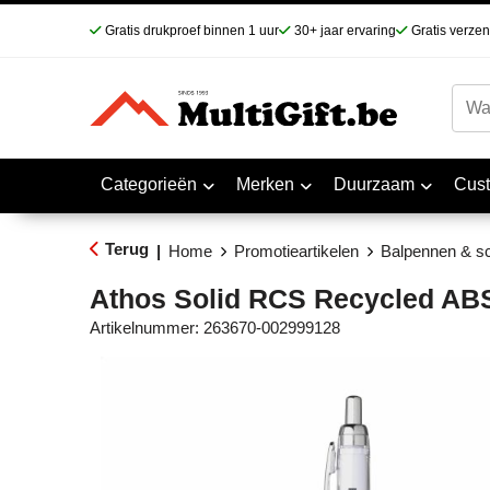
Gratis drukproef binnen 1 uur
30+ jaar ervaring
Gratis verze
Categorieën
Merken
Duurzaam
Cus
Terug
|
Home
Promotieartikelen
Balpennen & sc
Athos Solid RCS Recycled AB
Artikelnummer:
263670-002999128