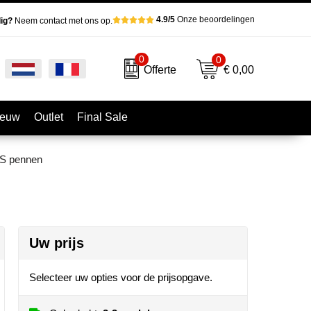
4.9/5
Onze beoordelingen
ig?
Neem contact met ons op.
0
0
€ 0,00
Offerte
ieuw
Outlet
Final Sale
BS pennen
Uw prijs
Selecteer uw opties voor de prijsopgave.