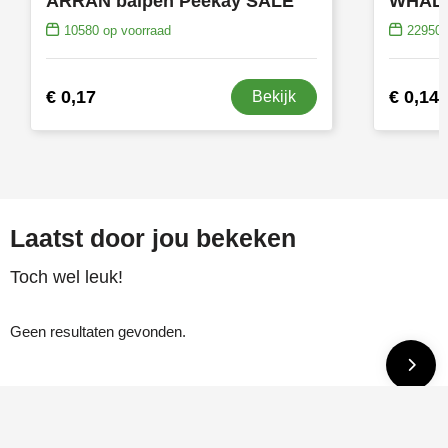
ARRAN balpen Peekay SALE
10580
op voorraad
22950
€ 0,17
€ 0,14
Bekijk
Laatst door jou bekeken
Toch wel leuk!
Geen resultaten gevonden.