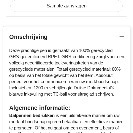
Sample aanvragen
Stanley
Stilolinea
STORMaxi
Omschrijving
Swiss Peak
Deze prachtige pen is gemaakt van 100% gerecycled
GRS-gecertificeerd RPET. GRS-certificering zorgt voor een
volledig gecertificeerde toeleveringsketen van de
TACX
gerecyclede materialen. Totaal gerecycled materiaal: 80%
op basis van het totale gewicht van het item. Absoluut
The One Towelling
perfect voor het communiceren van uw merkboodschap.
Inclusief ca. 1200 m schrijflengte Duitse Dokumental®
Victorinox
blauwe inktvulling met TC-ball voor ultraglad schrijven.
Vinga
Algemene informatie:
Balpennen bedrukken
is een uitstekende manier om uw
Waterman
merk of boodschap op een betaalbare en effectieve manier
te promoten. Of het nu gaat om een evenement, beurs of