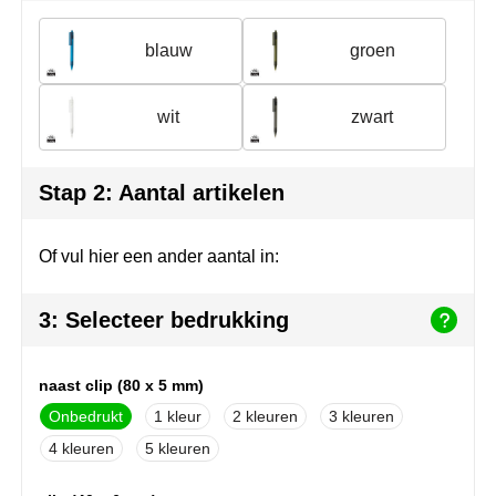
Join the pipe
Sportkleding
blauw
groen
Kambukka
Tassen
Lipton
Veiligheid, auto & fiets
wit
zwart
MagLite
Vrije tijd, spellen & outdoor
Stap 2: Aantal artikelen
Marksman
Werkkleding & bedrijfskleding
Of vul hier een ander aantal in:
Marvin's
Mentos
3: Selecteer bedrukking
Mepal
naast clip (80 x 5 mm)
MiniMAX
Onbedrukt
1
2
3
4
5
Moleskine