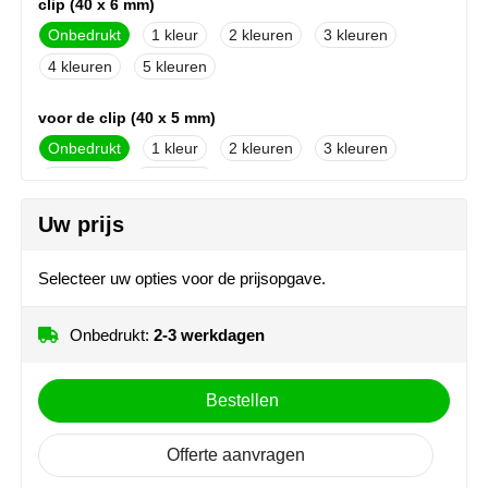
clip (40 x 6 mm)
NoStress
Onbedrukt
1
2
3
4
5
Ocean Bottle
Orrefors
voor de clip (40 x 5 mm)
Onbedrukt
1
2
3
Parker pennen
4
5
Peekay
Uw prijs
Philips
Selecteer uw opties voor de prijsopgave.
Retulp
Onbedrukt:
2-3 werkdagen
Senator
Bestellen
Skross
Offerte aanvragen
Sophie Muval