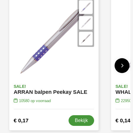
SALE!
SALE!
ARRAN balpen Peekay SALE
10580
op voorraad
22950
€ 0,17
€ 0,14
Bekijk