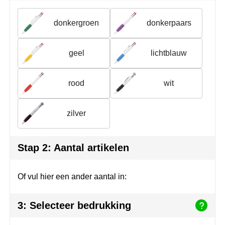
Join the pipe
Sportkleding
donkergroen
donkerpaars
Kambukka
Tassen
Lipton
Veiligheid, auto & fiets
geel
lichtblauw
MagLite
Vrije tijd, spellen & outdoor
rood
wit
Marksman
Werkkleding & bedrijfskleding
zilver
Marvin's
Mentos
Stap 2: Aantal artikelen
Mepal
Of vul hier een ander aantal in:
MiniMAX
3: Selecteer bedrukking
Moleskine