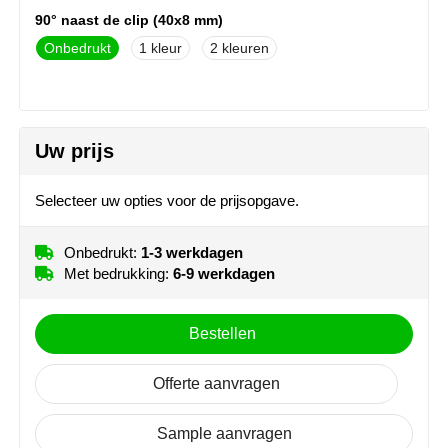
NoStress
90° naast de clip (40x8 mm)
Onbedrukt
1
2
Ocean Bottle
Orrefors
Uw prijs
Parker pennen
Peekay
Selecteer uw opties voor de prijsopgave.
Philips
Onbedrukt:
1-3 werkdagen
Met bedrukking:
6-9 werkdagen
Retulp
Bestellen
Senator
Offerte aanvragen
Skross
Sophie Muval
Sample aanvragen