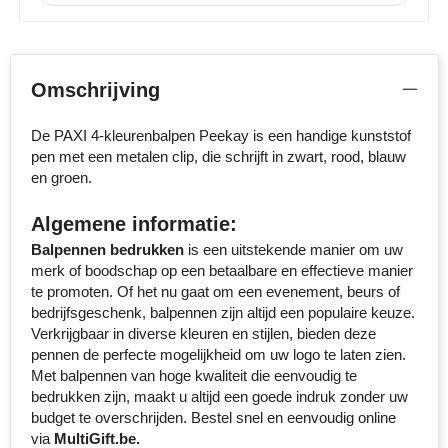
Stanley
Stilolinea
Omschrijving
STORMaxi
De PAXI 4-kleurenbalpen Peekay is een handige kunststof
pen met een metalen clip, die schrijft in zwart, rood, blauw
Swiss Peak
en groen.
TACX
Algemene informatie:
Balpennen bedrukken
is een uitstekende manier om uw
The One Towelling
merk of boodschap op een betaalbare en effectieve manier
te promoten. Of het nu gaat om een evenement, beurs of
Victorinox
bedrijfsgeschenk, balpennen zijn altijd een populaire keuze.
Verkrijgbaar in diverse kleuren en stijlen, bieden deze
Vinga
pennen de perfecte mogelijkheid om uw logo te laten zien.
Met balpennen van hoge kwaliteit die eenvoudig te
Waterman
bedrukken zijn, maakt u altijd een goede indruk zonder uw
budget te overschrijden. Bestel snel en eenvoudig online
via
MultiGift.be.