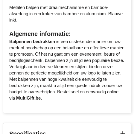
Metalen balpen met draaimechanisme en bamboe-
Stanley
afwerking in een koker van bamboe en aluminium. Blauwe
inkt.
Stilolinea
Algemene informatie:
STORMaxi
Balpennen bedrukken
is een uitstekende manier om uw
merk of boodschap op een betaalbare en effectieve manier
Swiss Peak
te promoten. Of het nu gaat om een evenement, beurs of
bedrijfsgeschenk, balpennen zijn altijd een populaire keuze.
TACX
Verkrijgbaar in diverse kleuren en stijlen, bieden deze
pennen de perfecte mogelijkheid om uw logo te laten zien.
The One Towelling
Met balpennen van hoge kwaliteit die eenvoudig te
bedrukken zijn, maakt u altijd een goede indruk zonder uw
Victorinox
budget te overschrijden. Bestel snel en eenvoudig online
via
MultiGift.be.
Vinga
Waterman
Specificaties