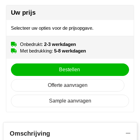
NoStress
Uw prijs
Clip right handed (7 mm x 35mm)
Ocean Bottle
Onbedrukt
1
2
3
Selecteer uw opties voor de prijsopgave.
4
Graveren
Orrefors
Onbedrukt:
2-3 werkdagen
Barrel left handed (7 mm x 40mm)
Parker pennen
Met bedrukking:
5-8 werkdagen
Onbedrukt
1
2
3
Peekay
4
Graveren
Bestellen
Philips
Offerte aanvragen
Retulp
Sample aanvragen
Senator
Skross
Omschrijving
Sophie Muval