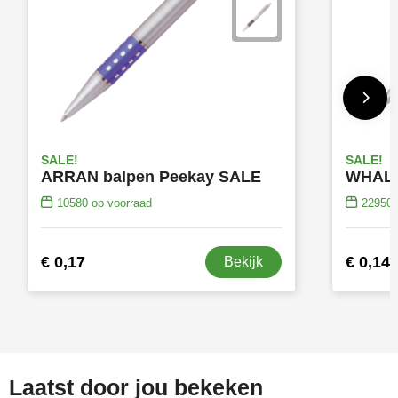
SALE!
SALE!
ARRAN balpen Peekay SALE
10580
op voorraad
22950
€ 0,17
€ 0,14
Bekijk
Laatst door jou bekeken