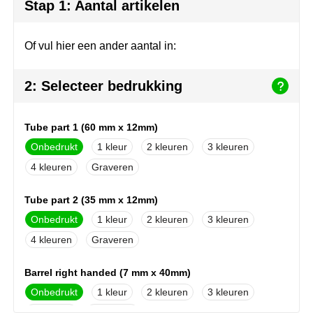
Join the pipe
Sportkleding
Stap 1: Aantal artikelen
Kambukka
Tassen
Of vul hier een ander aantal in:
Lipton
Veiligheid, auto & fiets
2: Selecteer bedrukking
MagLite
Vrije tijd, spellen & outdoor
Tube part 1 (60 mm x 12mm)
Marksman
Werkkleding & bedrijfskleding
Onbedrukt
1
2
3
Marvin's
4
Graveren
Mentos
Tube part 2 (35 mm x 12mm)
Onbedrukt
1
2
3
Mepal
4
Graveren
MiniMAX
Barrel right handed (7 mm x 40mm)
Moleskine
Onbedrukt
1
2
3
4
Graveren