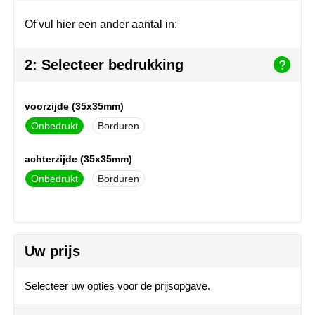
Join the pipe
Sportkleding
Of vul hier een ander aantal in:
Kambukka
Tassen
2: Selecteer bedrukking
Lipton
Veiligheid, auto & fiets
MagLite
Vrije tijd, spellen & outdoor
voorzijde (35x35mm)
Onbedrukt
Borduren
Marksman
Werkkleding & bedrijfskleding
achterzijde (35x35mm)
Marvin's
Onbedrukt
Borduren
Mentos
Mepal
Uw prijs
MiniMAX
Selecteer uw opties voor de prijsopgave.
Moleskine