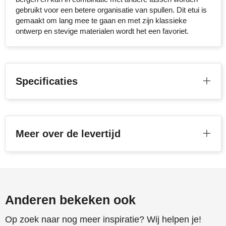
gebruikt voor een betere organisatie van spullen. Dit etui is
Stanley
gemaakt om lang mee te gaan en met zijn klassieke
ontwerp en stevige materialen wordt het een favoriet.
Stilolinea
STORMaxi
Specificaties
Swiss Peak
TACX
The One Towelling
Meer over de levertijd
Victorinox
Vinga
Anderen bekeken ook
Waterman
Op zoek naar nog meer inspiratie? Wij helpen je!