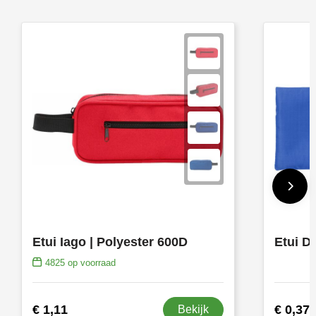
Etui Iago | Polyester 600D
Etui D
4825
op voorraad
€ 1,11
€ 0,37
Bekijk