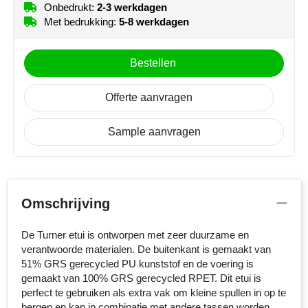
Onbedrukt:
2-3 werkdagen
NoStress
Met bedrukking:
5-8 werkdagen
Ocean Bottle
Bestellen
Orrefors
Offerte aanvragen
Parker pennen
Sample aanvragen
Peekay
Philips
Retulp
Omschrijving
Senator
De Turner etui is ontworpen met zeer duurzame en
verantwoorde materialen. De buitenkant is gemaakt van
51% GRS gerecycled PU kunststof en de voering is
Skross
gemaakt van 100% GRS gerecycled RPET. Dit etui is
perfect te gebruiken als extra vak om kleine spullen in op te
Sophie Muval
bergen en kan in combinatie met andere tassen worden