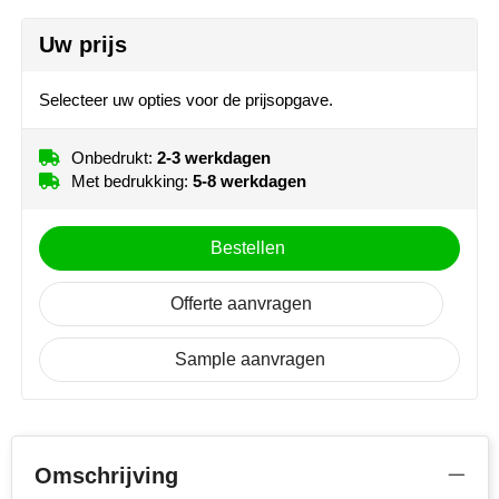
NoStress
rollerbalpen verlengde van de clip (35x6mm)
Uw prijs
Onbedrukt
Graveren
Ocean Bottle
Selecteer uw opties voor de prijsopgave.
Orrefors
Onbedrukt:
2-3 werkdagen
Parker pennen
Met bedrukking:
5-8 werkdagen
Peekay
Bestellen
Philips
Offerte aanvragen
Retulp
Sample aanvragen
Senator
Skross
Omschrijving
Sophie Muval