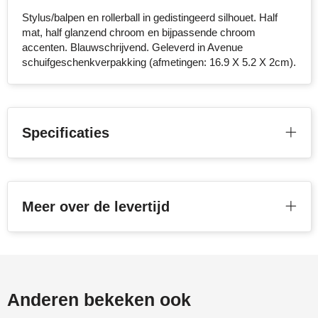
Stylus/balpen en rollerball in gedistingeerd silhouet. Half
Stanley
mat, half glanzend chroom en bijpassende chroom
accenten. Blauwschrijvend. Geleverd in Avenue
Stilolinea
schuifgeschenkverpakking (afmetingen: 16.9 X 5.2 X 2cm).
STORMaxi
Swiss Peak
Specificaties
TACX
The One Towelling
Meer over de levertijd
Victorinox
Vinga
Waterman
Anderen bekeken ook