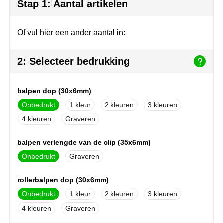
Join the pipe
Sportkleding
Stap 1: Aantal artikelen
Kambukka
Tassen
Of vul hier een ander aantal in:
Lipton
Veiligheid, auto & fiets
2: Selecteer bedrukking
MagLite
Vrije tijd, spellen & outdoor
balpen dop (30x6mm)
Marksman
Werkkleding & bedrijfskleding
Onbedrukt
1
2
3
Marvin's
4
Graveren
Mentos
balpen verlengde van de clip (35x6mm)
Onbedrukt
Graveren
Mepal
rollerbalpen dop (30x6mm)
MiniMAX
Onbedrukt
1
2
3
Moleskine
4
Graveren