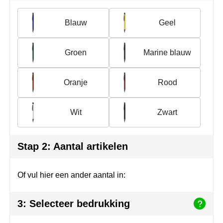
Join the pipe
Sportkleding
Blauw
Geel
Kambukka
Tassen
Lipton
Veiligheid, auto & fiets
Groen
Marine blauw
MagLite
Vrije tijd, spellen & outdoor
Oranje
Rood
Marksman
Werkkleding & bedrijfskleding
Wit
Zwart
Marvin's
Mentos
Stap 2: Aantal artikelen
Mepal
Of vul hier een ander aantal in:
MiniMAX
3: Selecteer bedrukking
Moleskine