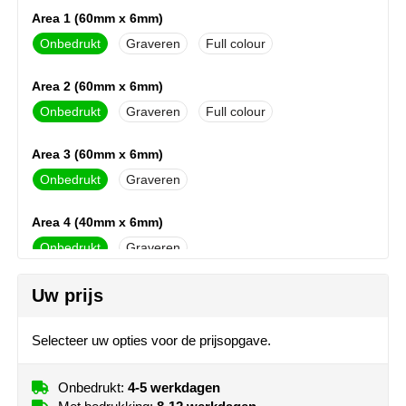
NoStress
Area 1 (60mm x 6mm)
Onbedrukt
Graveren
Full colour
Ocean Bottle
Area 2 (60mm x 6mm)
Orrefors
Onbedrukt
Graveren
Full colour
Parker pennen
Area 3 (60mm x 6mm)
Onbedrukt
Graveren
Peekay
Area 4 (40mm x 6mm)
Philips
Onbedrukt
Graveren
Retulp
Uw prijs
Senator
Selecteer uw opties voor de prijsopgave.
Skross
Onbedrukt:
4-5 werkdagen
Sophie Muval