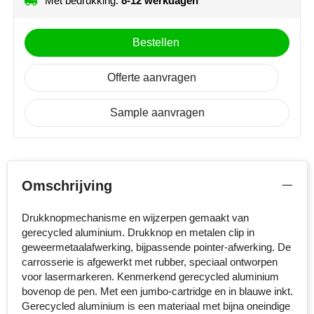
Met bedrukking:
8-12 werkdagen
Stanley
Bestellen
Stilolinea
Offerte aanvragen
STORMaxi
Sample aanvragen
Swiss Peak
TACX
The One Towelling
Omschrijving
Victorinox
Drukknopmechanisme en wijzerpen gemaakt van
gerecycled aluminium. Drukknop en metalen clip in
Vinga
geweermetaalafwerking, bijpassende pointer-afwerking. De
carrosserie is afgewerkt met rubber, speciaal ontworpen
voor lasermarkeren. Kenmerkend gerecycled aluminium
Waterman
bovenop de pen. Met een jumbo-cartridge en in blauwe inkt.
Gerecycled aluminium is een materiaal met bijna oneindige