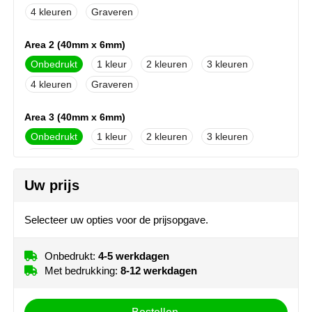
NoStress
4
Graveren
Ocean Bottle
Area 2 (40mm x 6mm)
Onbedrukt
1
2
3
Orrefors
4
Graveren
Parker pennen
Area 3 (40mm x 6mm)
Onbedrukt
1
2
3
Peekay
4
Graveren
Philips
Uw prijs
Area 4 (25mm x 6mm)
Retulp
Onbedrukt
1
2
3
Selecteer uw opties voor de prijsopgave.
4
Graveren
Senator
Onbedrukt:
4-5 werkdagen
Skross
Met bedrukking:
8-12 werkdagen
Sophie Muval