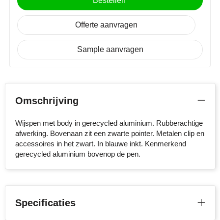
Bestellen
Stanley
Offerte aanvragen
Stilolinea
Sample aanvragen
STORMaxi
Swiss Peak
Omschrijving
TACX
Wijspen met body in gerecycled aluminium. Rubberachtige
The One Towelling
afwerking. Bovenaan zit een zwarte pointer. Metalen clip en
accessoires in het zwart. In blauwe inkt. Kenmerkend
Victorinox
gerecycled aluminium bovenop de pen.
Vinga
Waterman
Specificaties