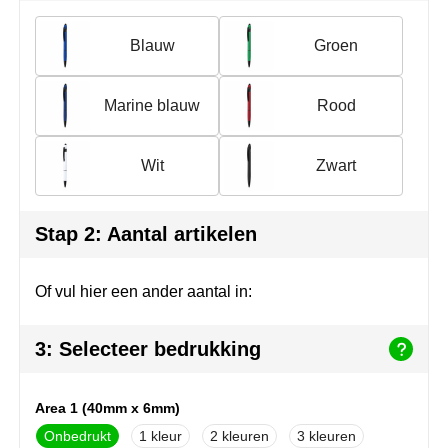
Join the pipe
Sportkleding
Blauw
Groen
Kambukka
Tassen
Lipton
Veiligheid, auto & fiets
Marine blauw
Rood
MagLite
Vrije tijd, spellen & outdoor
Wit
Zwart
Marksman
Werkkleding & bedrijfskleding
Stap 2: Aantal artikelen
Marvin's
Mentos
Of vul hier een ander aantal in:
Mepal
3: Selecteer bedrukking
MiniMAX
Area 1 (40mm x 6mm)
Moleskine
Onbedrukt
1
2
3